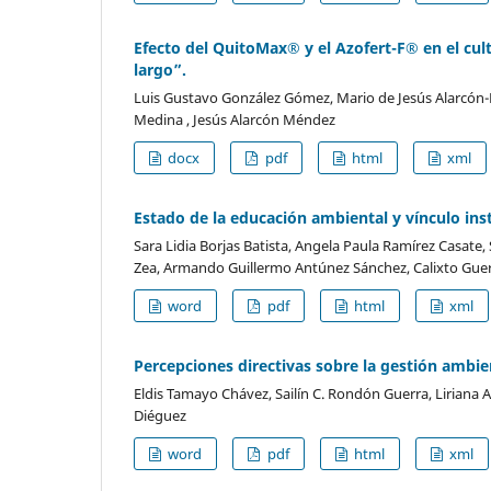
Efecto del QuitoMax® y el Azofert-F® en el cult
largo”.
Luis Gustavo González Gómez, Mario de Jesús Alarcón-M
Medina , Jesús Alarcón Méndez
docx
pdf
html
xml
Estado de la educación ambiental y vínculo in
Sara Lidia Borjas Batista, Angela Paula Ramírez Casate
Zea, Armando Guillermo Antúnez Sánchez, Calixto Gue
word
pdf
html
xml
Percepciones directivas sobre la gestión ambie
Eldis Tamayo Chávez, Sailín C. Rondón Guerra, Liriana 
Diéguez
word
pdf
html
xml