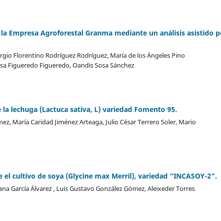
n la Empresa Agroforestal Granma mediante un análisis asistido p
ergio Florentino Rodríguez Rodríguez, María de los Ángeles Pino
isa Figueredo Figueredo, Oandis Sosa Sánchez
e la lechuga (Lactuca sativa, L) variedad Fomento 95.
, María Caridad Jiménez Arteaga, Julio César Terrero Soler, Mario
e el cultivo de soya (Glycine max Merril), variedad “INCASOY-2”.
ana García Álvarez , Luis Gustavo González Gómez, Aleixeder Torres