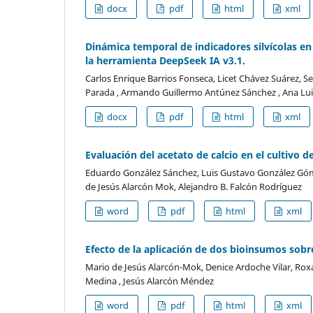
docx
pdf
html
xml
Dinámica temporal de indicadores silvícolas e
la herramienta DeepSeek IA v3.1.
Carlos Enrique Barrios Fonseca, Licet Chávez Suárez, S
Parada , Armando Guillermo Antúnez Sánchez , Ana Lu
docx
pdf
html
xml
Evaluación del acetato de calcio en el cultivo d
Eduardo González Sánchez, Luis Gustavo González Gómez
de Jesús Alarcón Mok, Alejandro B. Falcón Rodríguez
word
pdf
html
xml
Efecto de la aplicación de dos bioinsumos sobr
Mario de Jesús Alarcón-Mok, Denice Ardoche Vilar, Rox
Medina , Jesús Alarcón Méndez
word
pdf
html
xml