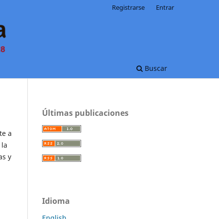
Registrarse
Entrar
Buscar
Últimas publicaciones
te a
 la
as y
Idioma
English