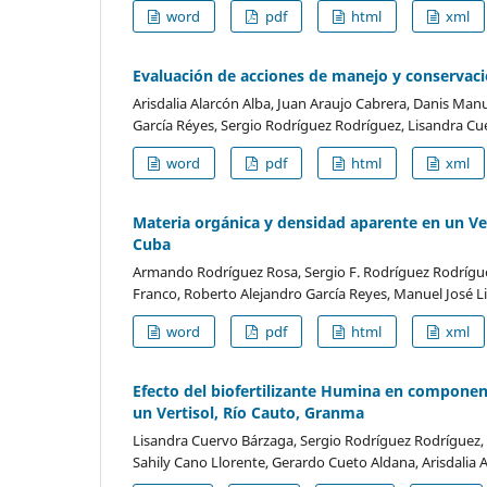
word
pdf
html
xml
Evaluación de acciones de manejo y conservac
Arisdalia Alarcón Alba, Juan Araujo Cabrera, Danis Man
García Réyes, Sergio Rodríguez Rodríguez, Lisandra C
word
pdf
html
xml
Materia orgánica y densidad aparente en un Ver
Cuba
Armando Rodríguez Rosa, Sergio F. Rodríguez Rodríguez
Franco, Roberto Alejandro García Reyes, Manuel José L
word
pdf
html
xml
Efecto del biofertilizante Humina en component
un Vertisol, Río Cauto, Granma
Lisandra Cuervo Bárzaga, Sergio Rodríguez Rodríguez, 
Sahily Cano Llorente, Gerardo Cueto Aldana, Arisdalia 