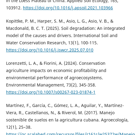
in the Loess Plateau of China. Applied Soil Ecology, 165,
103912.
https://doi.org/10.1016/j.apsoil.2021.103966
Kopittke, P. M., Harper, S. M., Asio, L. G., Asio, V. B., &
Macdonald, B. C. T. (2025). Soil degradation: An integrated
model of the causes and drivers. International Soil and
Water Conservation Research, 13(1), 100-115.
https://doi.org/10.1016/j.iswcr.2025.07.010
Lorenzetti, L. A., & Fiorini, A. (2024). Conservation
agriculture impacts on economic profitability and
environmental performance of agroecosystems.
Environmental Management, 73(2), 345-358.
https://doi.org/10.1007/s00267-023-01874-1
Martínez, F., García, C., Gómez, L. A., Aguilar, Y., Martínez-
Viera, R., Castellanos, N., & Riverol, M. (2017). Manejo
sostenible de suelos en la agricultura cubana. Agroecología,
12(1), 25–38.
https://gc.scalahed.com/recursos/files/r161r/w25372w/Manejo