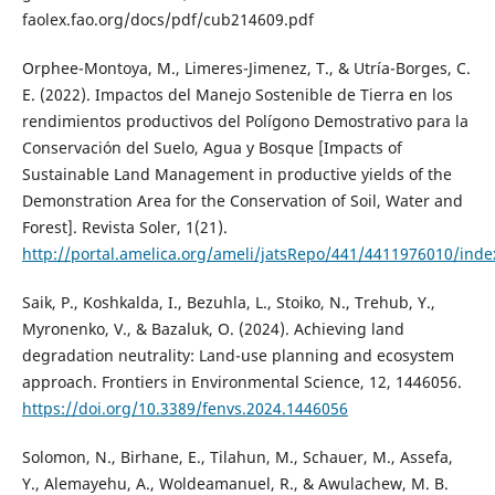
faolex.fao.org/docs/pdf/cub214609.pdf
Orphee-Montoya, M., Limeres-Jimenez, T., & Utría-Borges, C.
E. (2022). Impactos del Manejo Sostenible de Tierra en los
rendimientos productivos del Polígono Demostrativo para la
Conservación del Suelo, Agua y Bosque [Impacts of
Sustainable Land Management in productive yields of the
Demonstration Area for the Conservation of Soil, Water and
Forest]. Revista Soler, 1(21).
http://portal.amelica.org/ameli/jatsRepo/441/4411976010/inde
Saik, P., Koshkalda, I., Bezuhla, L., Stoiko, N., Trehub, Y.,
Myronenko, V., & Bazaluk, O. (2024). Achieving land
degradation neutrality: Land-use planning and ecosystem
approach. Frontiers in Environmental Science, 12, 1446056.
https://doi.org/10.3389/fenvs.2024.1446056
Solomon, N., Birhane, E., Tilahun, M., Schauer, M., Assefa,
Y., Alemayehu, A., Woldeamanuel, R., & Awulachew, M. B.