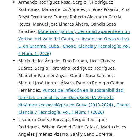
Armando Rodríguez Rosa, Sergio F. Rodríguez
Rodríguez, María de los Ángeles Jiménez Pizarro , Ana
Deysi Fernández Franco, Roberto Alejandro García
Reyes, Manuel José Linares Álvaro, Oandis Sosa
Sánchez,
Materia orgánica y densidad aparente en un
Vertisol del Valle del Cauto, cultivado con Oryza sativa
L. en Granma, Cuba
,
Chone, Ciencia y Tecnología: Vol.
4 Núm. 1 (2026)
María de los Ángeles Pino Parada, Licet Chávez
Suárez, Sergio Florentino Rodríguez Rodríguez,
Maidelín Paumier Zayas, Oandis Sosa Sánchez,
Manuel José Linares Álvaro, Ramiro Remigio Gaibor
Fernández,
Puntos de inflexión en la sostenibilidad
forestal: Un análisis con DeepSeek- IA-V3 de la
dinámica socioecológica en Guisa (2013-2024)
,
Chone,
Ciencia y Tecnología: Vol. 4 Núm. 1 (2026)
Lisandra Cuervo Bárzaga, Sergio Rodríguez
Rodríguez, Wilson Geobel Ceiro Catasú, María de los
Ángeles Jiménez Pizarro, Sahily Cano Llorente,