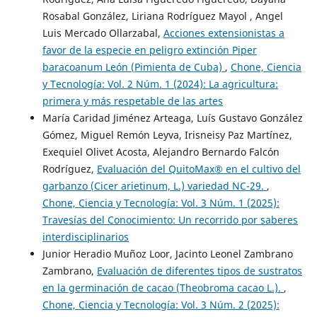
Rosabal González, Liriana Rodríguez Mayol , Angel
Luis Mercado Ollarzabal,
Acciones extensionistas a
favor de la especie en peligro extinción Piper
baracoanum León (Pimienta de Cuba)
,
Chone, Ciencia
y Tecnología: Vol. 2 Núm. 1 (2024): La agricultura:
primera y más respetable de las artes
María Caridad Jiménez Arteaga, Luís Gustavo González
Gómez, Miguel Remón Leyva, Irisneisy Paz Martínez,
Exequiel Olivet Acosta, Alejandro Bernardo Falcón
Rodríguez,
Evaluación del QuitoMax® en el cultivo del
garbanzo (Cicer arietinum, L.) variedad NC-29.
,
Chone, Ciencia y Tecnología: Vol. 3 Núm. 1 (2025):
Travesías del Conocimiento: Un recorrido por saberes
interdisciplinarios
Junior Heradio Muñoz Loor, Jacinto Leonel Zambrano
Zambrano,
Evaluación de diferentes tipos de sustratos
en la germinación de cacao (Theobroma cacao L.).
,
Chone, Ciencia y Tecnología: Vol. 3 Núm. 2 (2025):