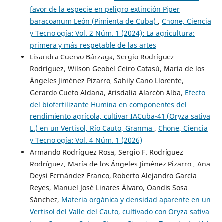
favor de la especie en peligro extinción Piper
baracoanum León (Pimienta de Cuba)
,
Chone, Ciencia
y Tecnología: Vol. 2 Núm. 1 (2024): La agricultura:
primera y más respetable de las artes
Lisandra Cuervo Bárzaga, Sergio Rodríguez
Rodríguez, Wilson Geobel Ceiro Catasú, María de los
Ángeles Jiménez Pizarro, Sahily Cano Llorente,
Gerardo Cueto Aldana, Arisdalia Alarcón Alba,
Efecto
del biofertilizante Humina en componentes del
rendimiento agrícola, cultivar IACuba-41 (Oryza sativa
L.) en un Vertisol, Río Cauto, Granma
,
Chone, Ciencia
y Tecnología: Vol. 4 Núm. 1 (2026)
Armando Rodríguez Rosa, Sergio F. Rodríguez
Rodríguez, María de los Ángeles Jiménez Pizarro , Ana
Deysi Fernández Franco, Roberto Alejandro García
Reyes, Manuel José Linares Álvaro, Oandis Sosa
Sánchez,
Materia orgánica y densidad aparente en un
Vertisol del Valle del Cauto, cultivado con Oryza sativa