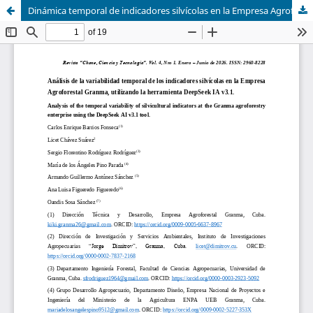
Dinámica temporal de indicadores silvícolas en la Empresa Agroforestal Granma mediante un análisis asistido por la herramienta DeepSeek IA v3.1.