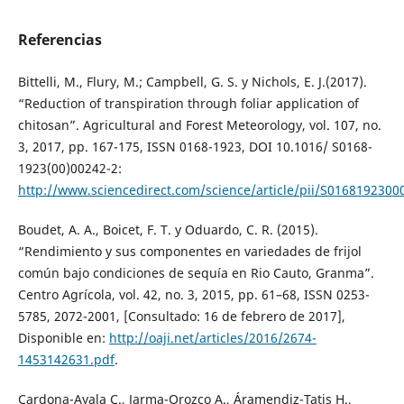
Referencias
Bittelli, M., Flury, M.; Campbell, G. S. y Nichols, E. J.(2017).
“Reduction of transpiration through foliar application of
chitosan”. Agricultural and Forest Meteorology, vol. 107, no.
3, 2017, pp. 167-175, ISSN 0168-1923, DOI 10.1016/ S0168-
1923(00)00242-2:
http://www.sciencedirect.com/science/article/pii/S016819230
Boudet, A. A., Boicet, F. T. y Oduardo, C. R. (2015).
“Rendimiento y sus componentes en variedades de frijol
común bajo condiciones de sequía en Rio Cauto, Granma”.
Centro Agrícola, vol. 42, no. 3, 2015, pp. 61–68, ISSN 0253-
5785, 2072-2001, [Consultado: 16 de febrero de 2017],
Disponible en:
http://oaji.net/articles/2016/2674-
1453142631.pdf
.
Cardona-Ayala C., Jarma-Orozco A., Áramendiz-Tatis H.,