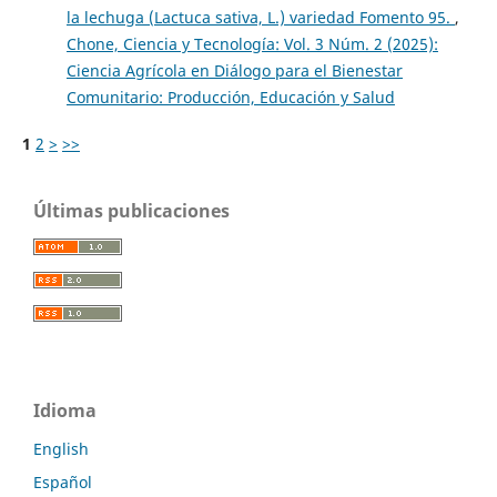
la lechuga (Lactuca sativa, L.) variedad Fomento 95.
,
Chone, Ciencia y Tecnología: Vol. 3 Núm. 2 (2025):
Ciencia Agrícola en Diálogo para el Bienestar
Comunitario: Producción, Educación y Salud
1
2
>
>>
Últimas publicaciones
Idioma
English
Español