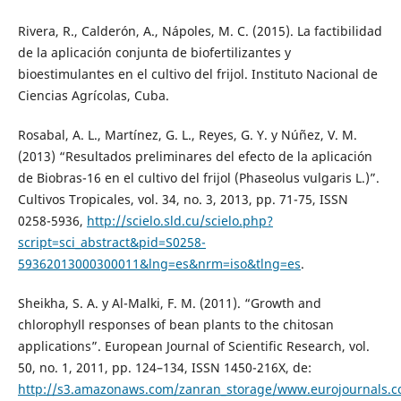
Rivera, R., Calderón, A., Nápoles, M. C. (2015). La factibilidad
de la aplicación conjunta de biofertilizantes y
bioestimulantes en el cultivo del frijol. Instituto Nacional de
Ciencias Agrícolas, Cuba.
Rosabal, A. L., Martínez, G. L., Reyes, G. Y. y Núñez, V. M.
(2013) “Resultados preliminares del efecto de la aplicación
de Biobras-16 en el cultivo del frijol (Phaseolus vulgaris L.)”.
Cultivos Tropicales, vol. 34, no. 3, 2013, pp. 71-75, ISSN
0258-5936,
http://scielo.sld.cu/scielo.php?
script=sci_abstract&pid=S0258-
59362013000300011&lng=es&nrm=iso&tlng=es
.
Sheikha, S. A. y Al-Malki, F. M. (2011). “Growth and
chlorophyll responses of bean plants to the chitosan
applications”. European Journal of Scientific Research, vol.
50, no. 1, 2011, pp. 124–134, ISSN 1450-216X, de:
http://s3.amazonaws.com/zanran_storage/www.eurojournals.