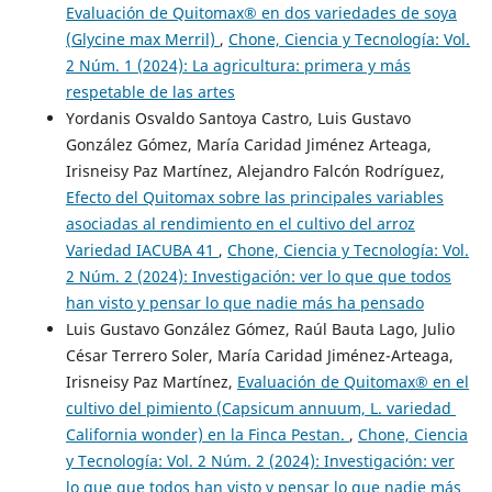
Evaluación de Quitomax® en dos variedades de soya
(Glycine max Merril)
,
Chone, Ciencia y Tecnología: Vol.
2 Núm. 1 (2024): La agricultura: primera y más
respetable de las artes
Yordanis Osvaldo Santoya Castro, Luis Gustavo
González Gómez, María Caridad Jiménez Arteaga,
Irisneisy Paz Martínez, Alejandro Falcón Rodríguez,
Efecto del Quitomax sobre las principales variables
asociadas al rendimiento en el cultivo del arroz
Variedad IACUBA 41
,
Chone, Ciencia y Tecnología: Vol.
2 Núm. 2 (2024): Investigación: ver lo que que todos
han visto y pensar lo que nadie más ha pensado
Luis Gustavo González Gómez, Raúl Bauta Lago, Julio
César Terrero Soler, María Caridad Jiménez-Arteaga,
Irisneisy Paz Martínez,
Evaluación de Quitomax® en el
cultivo del pimiento (Capsicum annuum, L. variedad
California wonder) en la Finca Pestan.
,
Chone, Ciencia
y Tecnología: Vol. 2 Núm. 2 (2024): Investigación: ver
lo que que todos han visto y pensar lo que nadie más