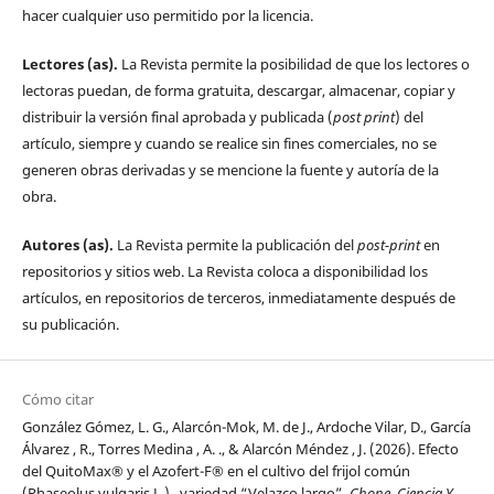
hacer cualquier uso permitido por la licencia.
Lectores (as).
La Revista permite la posibilidad de que los lectores o
lectoras puedan, de forma gratuita, descargar, almacenar, copiar y
distribuir la versión final aprobada y publicada (
post print
) del
artículo, siempre y cuando se realice sin fines comerciales, no se
generen obras derivadas y se mencione la fuente y autoría de la
obra.
Autores (as).
La Revista permite la publicación del
post-print
en
repositorios y sitios web. La Revista coloca a disponibilidad los
artículos, en repositorios de terceros, inmediatamente después de
su publicación.
Cómo citar
González Gómez, L. G., Alarcón-Mok, M. de J., Ardoche Vilar, D., García
Álvarez , R., Torres Medina , A. ., & Alarcón Méndez , J. (2026). Efecto
del QuitoMax® y el Azofert-F® en el cultivo del frijol común
(Phaseolus vulgaris L.), variedad “Velazco largo”.
Chone, Ciencia Y