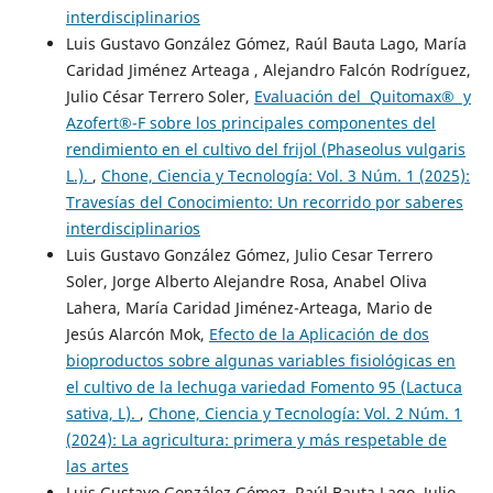
interdisciplinarios
Luis Gustavo González Gómez, Raúl Bauta Lago, María
Caridad Jiménez Arteaga , Alejandro Falcón Rodríguez,
Julio César Terrero Soler,
Evaluación del Quitomax® y
Azofert®-F sobre los principales componentes del
rendimiento en el cultivo del frijol (Phaseolus vulgaris
L.).
,
Chone, Ciencia y Tecnología: Vol. 3 Núm. 1 (2025):
Travesías del Conocimiento: Un recorrido por saberes
interdisciplinarios
Luis Gustavo González Gómez, Julio Cesar Terrero
Soler, Jorge Alberto Alejandre Rosa, Anabel Oliva
Lahera, María Caridad Jiménez-Arteaga, Mario de
Jesús Alarcón Mok,
Efecto de la Aplicación de dos
bioproductos sobre algunas variables fisiológicas en
el cultivo de la lechuga variedad Fomento 95 (Lactuca
sativa, L).
,
Chone, Ciencia y Tecnología: Vol. 2 Núm. 1
(2024): La agricultura: primera y más respetable de
las artes
Luis Gustavo González Gómez, Raúl Bauta Lago, Julio