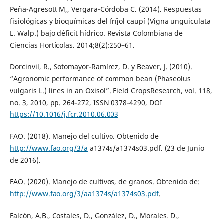
Peña-Agresott M,, Vergara-Córdoba C. (2014). Respuestas
fisiológicas y bioquímicas del fríjol caupí (Vigna unguiculata
L. Walp.) bajo déficit hídrico. Revista Colombiana de
Ciencias Hortícolas. 2014;8(2):250–61.
Dorcinvil, R., Sotomayor-Ramírez, D. y Beaver, J. (2010).
“Agronomic performance of common bean (Phaseolus
vulgaris L.) lines in an Oxisol”. Field CropsResearch, vol. 118,
no. 3, 2010, pp. 264-272, ISSN 0378-4290, DOI
https://10.1016/j.fcr.2010.06.003
FAO. (2018). Manejo del cultivo. Obtenido de
http://www.fao.org/3/a
a1374s/a1374s03.pdf. (23 de Junio
de 2016).
FAO. (2020). Manejo de cultivos, de granos. Obtenido de:
http://www.fao.org/3/aa1374s/a1374s03.pdf
.
Falcón, A.B., Costales, D., González, D., Morales, D.,