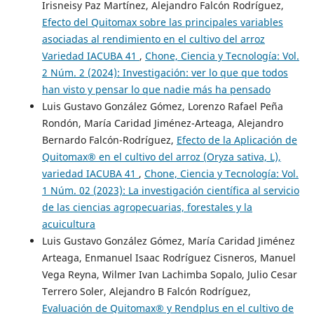
Irisneisy Paz Martínez, Alejandro Falcón Rodríguez,
Efecto del Quitomax sobre las principales variables
asociadas al rendimiento en el cultivo del arroz
Variedad IACUBA 41
,
Chone, Ciencia y Tecnología: Vol.
2 Núm. 2 (2024): Investigación: ver lo que que todos
han visto y pensar lo que nadie más ha pensado
Luis Gustavo González Gómez, Lorenzo Rafael Peña
Rondón, María Caridad Jiménez-Arteaga, Alejandro
Bernardo Falcón-Rodríguez,
Efecto de la Aplicación de
Quitomax® en el cultivo del arroz (Oryza sativa, L),
variedad IACUBA 41
,
Chone, Ciencia y Tecnología: Vol.
1 Núm. 02 (2023): La investigación científica al servicio
de las ciencias agropecuarias, forestales y la
acuicultura
Luis Gustavo González Gómez, María Caridad Jiménez
Arteaga, Enmanuel Isaac Rodríguez Cisneros, Manuel
Vega Reyna, Wilmer Ivan Lachimba Sopalo, Julio Cesar
Terrero Soler, Alejandro B Falcón Rodríguez,
Evaluación de Quitomax® y Rendplus en el cultivo de