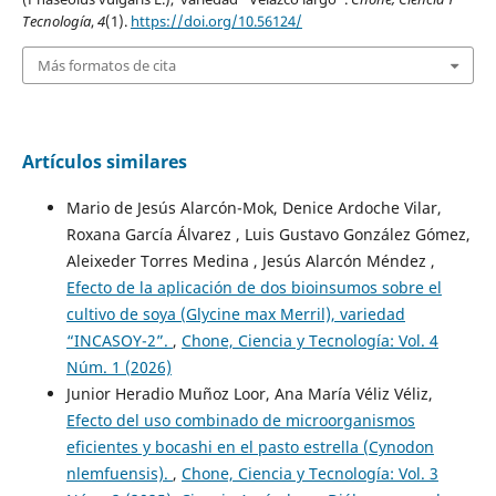
Tecnología
,
4
(1).
https://doi.org/10.56124/
Más formatos de cita
Artículos similares
Mario de Jesús Alarcón-Mok, Denice Ardoche Vilar,
Roxana García Álvarez , Luis Gustavo González Gómez,
Aleixeder Torres Medina , Jesús Alarcón Méndez ,
Efecto de la aplicación de dos bioinsumos sobre el
cultivo de soya (Glycine max Merril), variedad
“INCASOY-2”.
,
Chone, Ciencia y Tecnología: Vol. 4
Núm. 1 (2026)
Junior Heradio Muñoz Loor, Ana María Véliz Véliz,
Efecto del uso combinado de microorganismos
eficientes y bocashi en el pasto estrella (Cynodon
nlemfuensis).
,
Chone, Ciencia y Tecnología: Vol. 3