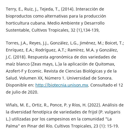
Terry, E., Ruiz, J., Tejeda, T., (2014). Interacción de
bioproductos como alternativas para la producción
horticultura cubana. Medio Ambiente y Desarrollo
Sustentable, Cultivos Tropicales, 32 (1),134-139,
Torres, J.A., Reyes, J.J., González, L.G., Jiménez, M.; Boicet, T.;
Enríquez, E.A.; Rodríguez, A.T.; Ramírez, M.A. y González,
J.C. (2018). Respuesta agronómica de dos variedades de
maíz blanco (Zeas mays, L.)a la aplicación de Quitomax,
Azofert-F y Ecomic. Revista de Ciencias Biológicas y de la
Salud. Volumen XX, Número 1. Universidad de Sonora.
Disponible en:
http://biotecnia.unison.mx
. Consultado el 12
de julio de 2020.
Viñals, M. E., Ortiz, R., Ponce, P. y Ríos, H. (2022). Análisis de
la diversidad fenotípica de variedades de frijol (P. vulgaris
L.) utilizadas por los campesinos en la comunidad "La
Palma" en Pinar del Río. Cultivos Tropicales, 23 (1): 15-19.