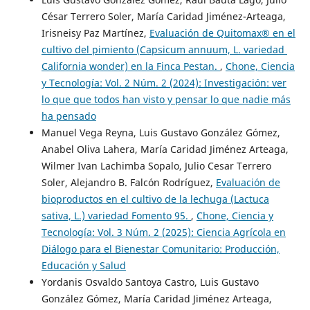
César Terrero Soler, María Caridad Jiménez-Arteaga,
Irisneisy Paz Martínez,
Evaluación de Quitomax® en el
cultivo del pimiento (Capsicum annuum, L. variedad
California wonder) en la Finca Pestan.
,
Chone, Ciencia
y Tecnología: Vol. 2 Núm. 2 (2024): Investigación: ver
lo que que todos han visto y pensar lo que nadie más
ha pensado
Manuel Vega Reyna, Luis Gustavo González Gómez,
Anabel Oliva Lahera, María Caridad Jiménez Arteaga,
Wilmer Ivan Lachimba Sopalo, Julio Cesar Terrero
Soler, Alejandro B. Falcón Rodríguez,
Evaluación de
bioproductos en el cultivo de la lechuga (Lactuca
sativa, L.) variedad Fomento 95.
,
Chone, Ciencia y
Tecnología: Vol. 3 Núm. 2 (2025): Ciencia Agrícola en
Diálogo para el Bienestar Comunitario: Producción,
Educación y Salud
Yordanis Osvaldo Santoya Castro, Luis Gustavo
González Gómez, María Caridad Jiménez Arteaga,