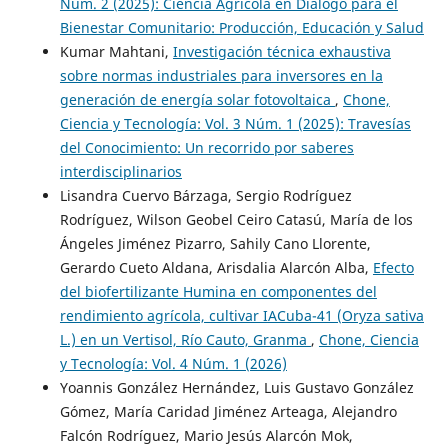
Núm. 2 (2025): Ciencia Agrícola en Diálogo para el
Bienestar Comunitario: Producción, Educación y Salud
Kumar Mahtani,
Investigación técnica exhaustiva
sobre normas industriales para inversores en la
generación de energía solar fotovoltaica
,
Chone,
Ciencia y Tecnología: Vol. 3 Núm. 1 (2025): Travesías
del Conocimiento: Un recorrido por saberes
interdisciplinarios
Lisandra Cuervo Bárzaga, Sergio Rodríguez
Rodríguez, Wilson Geobel Ceiro Catasú, María de los
Ángeles Jiménez Pizarro, Sahily Cano Llorente,
Gerardo Cueto Aldana, Arisdalia Alarcón Alba,
Efecto
del biofertilizante Humina en componentes del
rendimiento agrícola, cultivar IACuba-41 (Oryza sativa
L.) en un Vertisol, Río Cauto, Granma
,
Chone, Ciencia
y Tecnología: Vol. 4 Núm. 1 (2026)
Yoannis González Hernández, Luis Gustavo González
Gómez, María Caridad Jiménez Arteaga, Alejandro
Falcón Rodríguez, Mario Jesús Alarcón Mok,