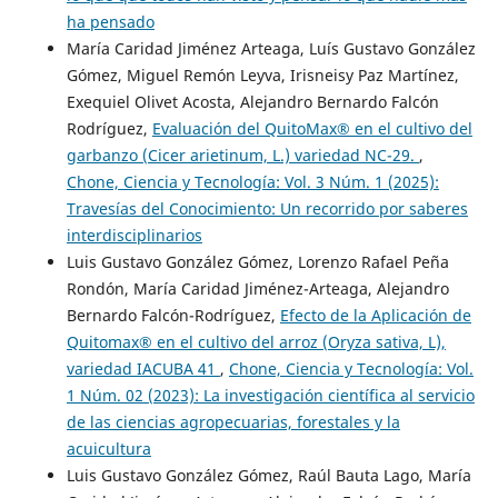
ha pensado
María Caridad Jiménez Arteaga, Luís Gustavo González
Gómez, Miguel Remón Leyva, Irisneisy Paz Martínez,
Exequiel Olivet Acosta, Alejandro Bernardo Falcón
Rodríguez,
Evaluación del QuitoMax® en el cultivo del
garbanzo (Cicer arietinum, L.) variedad NC-29.
,
Chone, Ciencia y Tecnología: Vol. 3 Núm. 1 (2025):
Travesías del Conocimiento: Un recorrido por saberes
interdisciplinarios
Luis Gustavo González Gómez, Lorenzo Rafael Peña
Rondón, María Caridad Jiménez-Arteaga, Alejandro
Bernardo Falcón-Rodríguez,
Efecto de la Aplicación de
Quitomax® en el cultivo del arroz (Oryza sativa, L),
variedad IACUBA 41
,
Chone, Ciencia y Tecnología: Vol.
1 Núm. 02 (2023): La investigación científica al servicio
de las ciencias agropecuarias, forestales y la
acuicultura
Luis Gustavo González Gómez, Raúl Bauta Lago, María