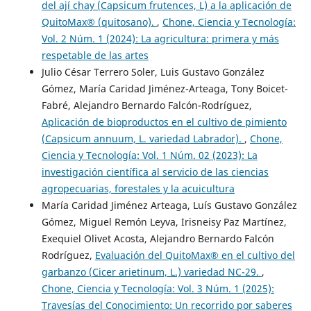
del ají chay (Capsicum frutences, L) a la aplicación de
QuitoMax® (quitosano).
,
Chone, Ciencia y Tecnología:
Vol. 2 Núm. 1 (2024): La agricultura: primera y más
respetable de las artes
Julio César Terrero Soler, Luis Gustavo González
Gómez, María Caridad Jiménez-Arteaga, Tony Boicet-
Fabré, Alejandro Bernardo Falcón-Rodríguez,
Aplicación de bioproductos en el cultivo de pimiento
(Capsicum annuum, L. variedad Labrador).
,
Chone,
Ciencia y Tecnología: Vol. 1 Núm. 02 (2023): La
investigación científica al servicio de las ciencias
agropecuarias, forestales y la acuicultura
María Caridad Jiménez Arteaga, Luís Gustavo González
Gómez, Miguel Remón Leyva, Irisneisy Paz Martínez,
Exequiel Olivet Acosta, Alejandro Bernardo Falcón
Rodríguez,
Evaluación del QuitoMax® en el cultivo del
garbanzo (Cicer arietinum, L.) variedad NC-29.
,
Chone, Ciencia y Tecnología: Vol. 3 Núm. 1 (2025):
Travesías del Conocimiento: Un recorrido por saberes