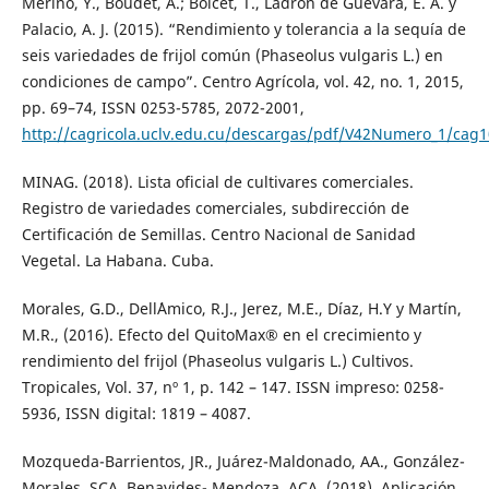
Meriño, Y., Boudet, A.; Boicet, T., Ladrón de Guevara, E. A. y
Palacio, A. J. (2015). “Rendimiento y tolerancia a la sequía de
seis variedades de frijol común (Phaseolus vulgaris L.) en
condiciones de campo”. Centro Agrícola, vol. 42, no. 1, 2015,
pp. 69–74, ISSN 0253-5785, 2072-2001,
http://cagricola.uclv.edu.cu/descargas/pdf/V42Numero_1/cag1
MINAG. (2018). Lista oficial de cultivares comerciales.
Registro de variedades comerciales, subdirección de
Certificación de Semillas. Centro Nacional de Sanidad
Vegetal. La Habana. Cuba.
Morales, G.D., Dell´Amico, R.J., Jerez, M.E., Díaz, H.Y y Martín,
M.R., (2016). Efecto del QuitoMax® en el crecimiento y
rendimiento del frijol (Phaseolus vulgaris L.) Cultivos.
Tropicales, Vol. 37, nº 1, p. 142 – 147. ISSN impreso: 0258-
5936, ISSN digital: 1819 – 4087.
Mozqueda-Barrientos, JR., Juárez-Maldonado, AA., González-
Morales, SCA. Benavides- Mendoza, ACA. (2018). Aplicación