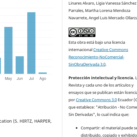
Linares Alvaro, Ligia Vanessa Sánchez
Parrales, Martha Lorena Mendoza
Navarrete, Angel Luis Mercado Ollarz
Esta obra está bajo una licencia
internacional
Creative Commons
Reconocimiento-NoComercial-
SinObraDerivada 3.0
.
Protección intelectual y licencia.
L
Revista y cada uno de los artículos y
ensayos que se publican están licenc
por
Creative Commons 3.0
Ecuador (C
que establece: "Atribución - No Comer
Sin Derivadas", lo cual indica que:
cation (S. HIRTZ, HARPER,
Compartir: el material puede s
distribuido, copiado y exhibid