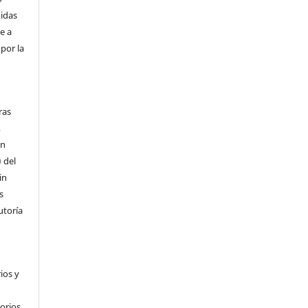
didas
e a
por la
ras
,
ón
) del
in
s
utoría
ios y
torios