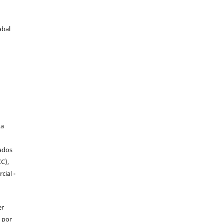
abal
a
iados
C),
cial -
er
o por