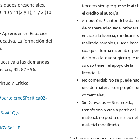
rsidades presenciales.
terceros siempre que se le atr
10 y 11(2 y 1), 1 y 2.(10
el crédito al autor/a.
Atribución: El autor debe dar c
de manera adecuada, brindar 
r y Aprender en Espacios
enlace a la licencia, e indicar si
ducativa. La formación del
realizado cambios. Puede hace
a.
cualquier forma razonable, pe
de forma tal que sugiera que u
educativa a las demandas
su uso tienen el apoyo de la
ción., 35, 87 - 96.
licenciante.
No comercial: No se puede hac
rtual? Crítica.
uso del material con propósito
comerciales.
/bartolomeSPcritica02-
SinDerivadas — Si remezcla,
transforma o crea a partir del
S-vA1Qy-
material, no podrá distribuir el
material modificado.
K7a6d1~B-
No hay restricciones adicionales — N