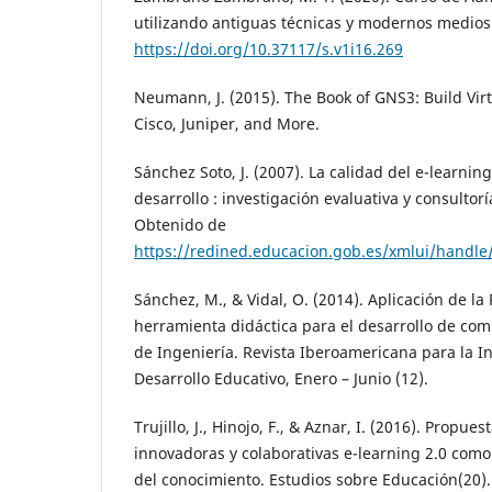
utilizando antiguas técnicas y modernos medios. 
https://doi.org/10.37117/s.v1i16.269
Neumann, J. (2015). The Book of GNS3: Build Vir
Cisco, Juniper, and More.
Sánchez Soto, J. (2007). La calidad del e-learni
desarrollo : investigación evaluativa y consulto
Obtenido de
https://redined.educacion.gob.es/xmlui/handl
Sánchez, M., & Vidal, O. (2014). Aplicación de 
herramienta didáctica para el desarrollo de co
de Ingeniería. Revista Iberoamericana para la In
Desarrollo Educativo, Enero – Junio (12).
Trujillo, J., Hinojo, F., & Aznar, I. (2016). Propue
innovadoras y colaborativas e-learning 2.0 com
del conocimiento. Estudios sobre Educación(20).