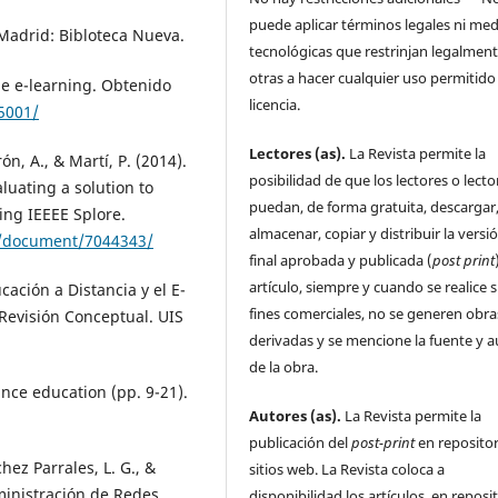
puede aplicar términos legales ni me
 Madrid: Bibloteca Nueva.
tecnológicas que restrinjan legalment
otras a hacer cualquier uso permitido 
 de e-learning. Obtenido
licencia.
5001/
Lectores (as).
La Revista permite la
ón, A., & Martí, P. (2014).
posibilidad de que los lectores o lecto
luating a solution to
puedan, de forma gratuita, descargar
ing IEEEE Splore.
almacenar, copiar y distribuir la versi
ct/document/7044343/
final aprobada y publicada (
post print
artículo, siempre y cuando se realice s
ación a Distancia y el E-
fines comerciales, no se generen obra
Revisión Conceptual. UIS
derivadas y se mencione la fuente y a
de la obra.
ance education (pp. 9-21).
Autores (as).
La Revista permite la
publicación del
post-print
en repositor
hez Parrales, L. G., &
sitios web. La Revista coloca a
inistración de Redes
disponibilidad los artículos, en reposi