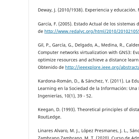
Deway, J. (2010/1938). Experiencia y educación.
García, F. (2005). Estado Actual de los sistemas
de
http://www.redalyc.org/html/2010/20102105
Gil, P., García, G., Delgado, A., Medina, R., Calder
Computer networks virtualization with GNS3: Eva
optimize resources and achieve a distance learn
Obtenido de
http://ieeexplore.ieee.org/abstra
Kardona-Román, D., & Sánchez, Y. (2011). La Educ
Learning en la Sociedad de la Información: Una 
Ingenierías, 10(1), 39 - 52.
Keegan, D. (1993). Theoretical principles of dist
RoutLedge.
Linares Alvaro, M. J., López Presmanes, J. L., Sánc
Zambrano Zambrano, M. T. (2020). Curso de Adm