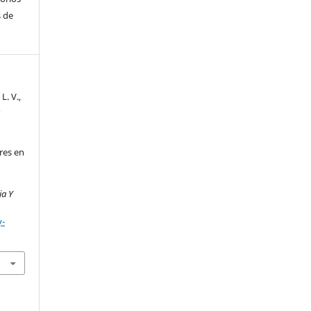
 de
L. V.,
o
res en
ia Y
y-