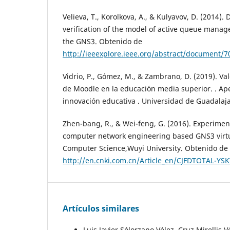
Velieva, T., Korolkova, A., & Kulyavov, D. (2014). 
verification of the model of active queue manag
the GNS3. Obtenido de
http://ieeexplore.ieee.org/abstract/document/
Vidrio, P., Gómez, M., & Zambrano, D. (2019). Va
de Moodle en la educación media superior. . Ape
innovación educativa‏ . Universidad de Guada
Zhen-bang, R., & Wei-feng, G. (2016). Experimen
computer network engineering based GNS3 virtua
Computer Science,Wuyi University. Obtenido de
http://en.cnki.com.cn/Article_en/CJFDTOTAL-Y
Artículos similares
Luis Javier Sólorzano Vélez, Cruz Mirelli