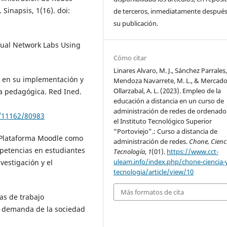
Sinapsis, 1(16). doi:
de terceros, inmediatamente después
su publicación.
tual Network Labs Using
Cómo citar
Linares Alvaro, M. J., Sánchez Parrales, 
ng en su implementación y
Mendoza Navarrete, M. L., & Mercad
Ollarzabal, A. L. (2023). Empleo de la
ría pedagógica. Red Ined.
educación a distancia en un curso de
administración de redes de ordenado
e/11162/80983
el Instituto Tecnológico Superior
“Portoviejo”.: Curso a distancia de
la Plataforma Moodle como
administración de redes.
Chone, Cienc
mpetencias en estudiantes
Tecnología
,
1
(01).
https://www.cct-
uleam.info/index.php/chone-ciencia-
vestigación y el
tecnologia/article/view/10
Más formatos de cita
stas de trabajo
o demanda de la sociedad