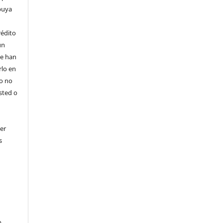
ibuya
rédito
un
 se han
rlo en
ro no
sted o
er
s
o