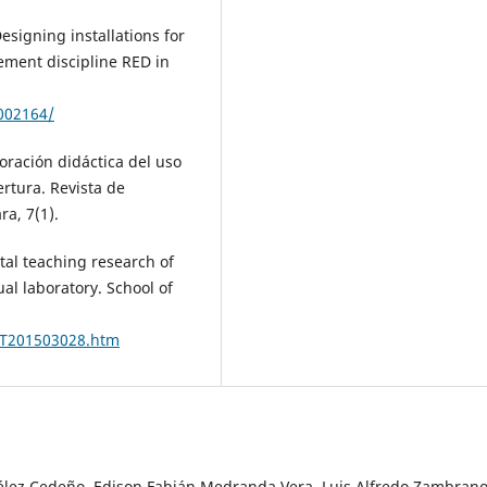
Designing installations for
ement discipline RED in
7002164/
loración didáctica del uso
rtura. Revista de
lajara, 7(1).
tal teaching research of
l laboratory. School of
SKT201503028.htm
s Vélez Cedeño, Edison Fabián Medranda Vera, Luis Alfredo Zambran