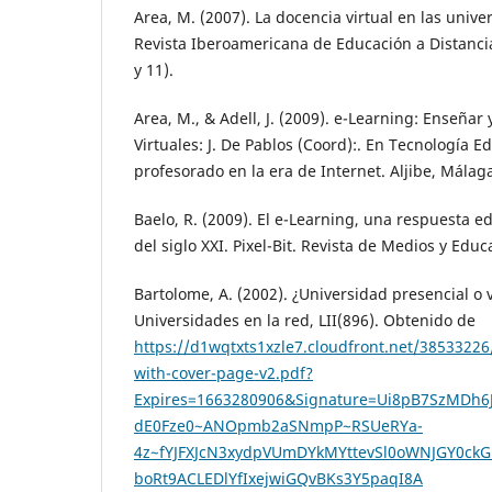
Area, M. (2007). La docencia virtual en las unive
Revista Iberoamericana de Educación a Distancia, 
y 11).
Area, M., & Adell, J. (2009). e-Learning: Enseña
Virtuales: J. De Pablos (Coord):. En Tecnología E
profesorado en la era de Internet. Aljibe, Málag
Baelo, R. (2009). El e-Learning, una respuesta 
del siglo XXI. Pixel-Bit. Revista de Medios y Educa
Bartolome, A. (2002). ¿Universidad presencial o vi
Universidades en la red, LII(896). Obtenido de
https://d1wqtxts1xzle7.cloudfront.net/38533226
with-cover-page-v2.pdf?
Expires=1663280906&Signature=Ui8pB7SzMDh6J
dE0Fze0~ANOpmb2aSNmpP~RSUeRYa-
4z~fYJFXJcN3xydpVUmDYkMYttevSl0oWNJGY0ckG
boRt9ACLEDlYfIxejwiGQvBKs3Y5paqI8A