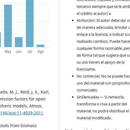
terceros siempre que se le atr
el crédito al autor/a.
Atribución: El autor debe dar c
de manera adecuada, brindar 
enlace a la licencia, e indicar si
realizado cambios. Puede hace
cualquier forma razonable, pe
de forma tal que sugiera que u
su uso tienen el apoyo de la
licenciante.
No comercial: No se puede hac
uso del material con propósito
comerciales.
do, M. J., Reid, J. S., Karl,
SinDerivadas — Si remezcla,
mission factors for open
transforma o crea a partir del
pheric models, Atmos.
material, no podrá distribuir el
.5194/acp-11-4039-2011
material modificado.
rosols from biomass