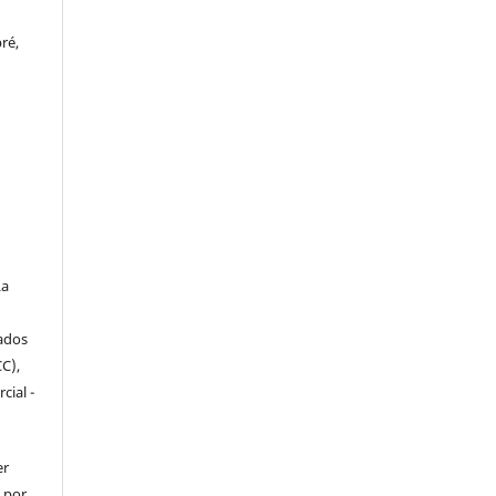
ré,
a
iados
C),
cial -
er
o por