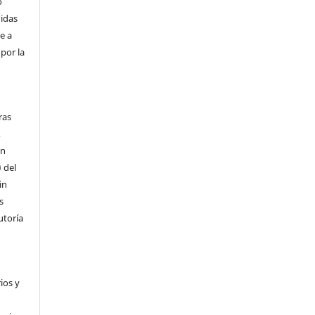
o
didas
e a
por la
ras
,
ón
) del
in
s
utoría
ios y