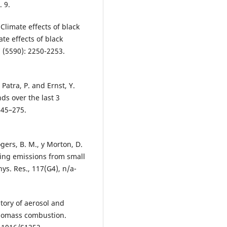
. 9.
 Climate effects of black
te effects of black
 (5590): 2250-2253.
 Patra, P. and Ernst, Y.
ds over the last 3
245–275.
ogers, B. M., y Morton, D.
ing emissions from small
s. Res., 117(G4), n/a-
tory of aerosol and
 Biomass combustion.