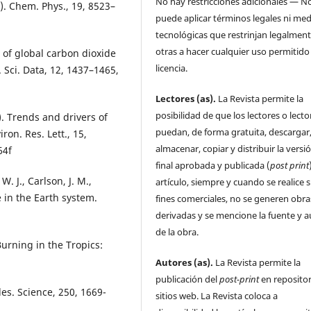
No hay restricciones adicionales — N
. Chem. Phys., 19, 8523–
puede aplicar términos legales ni me
tecnológicas que restrinjan legalment
otras a hacer cualquier uso permitido 
 of global carbon dioxide
licencia.
 Sci. Data, 12, 1437–1465,
Lectores (as).
La Revista permite la
posibilidad de que los lectores o lecto
). Trends and drivers of
puedan, de forma gratuita, descargar
ron. Res. Lett., 15,
almacenar, copiar y distribuir la versi
64f
final aprobada y publicada (
post print
W. J., Carlson, J. M.,
artículo, siempre y cuando se realice s
e in the Earth system.
fines comerciales, no se generen obra
derivadas y se mencione la fuente y a
de la obra.
Burning in the Tropics:
Autores (as).
La Revista permite la
publicación del
post-print
en repositor
s. Science, 250, 1669-
sitios web. La Revista coloca a