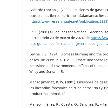
Gallardo Lancho, J. (2009). Emisiones de gases 
ecosistemas iberoamericanos. Salamanca: Rese
https://www.researchgate.net/publication/235
IPCC. (2001) Guidelines for National Greenhous
Recuperado 20 de marzo de 2024, de
https://ww
ipcc-guidelines-for-national-greenhouse-gas-inv
Levine, J. S. (1994). Biomass burning and the p
gases. In: ZEPP, R. G. (Ed.). Climate Biosphere I
Emissions and Environmental Effects of Climate
Wiley and Sons: 1-15.
Manso Jimenez, R. W. (2001). Emisiones de gases
los incendios forestales en cuba entre 1989 y 19
producción animal, 10.
Manso-Jiménez, R., Cuesta, O., Sánchez, P., y Fer