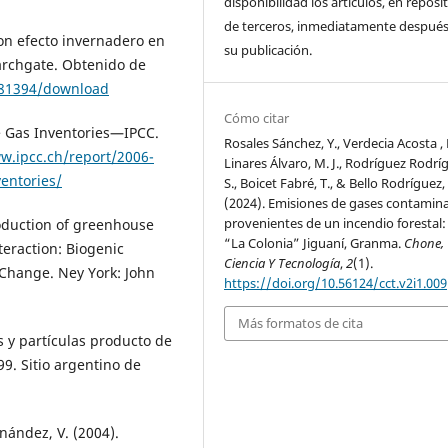
disponibilidad los artículos, en reposi
de terceros, inmediatamente después
con efecto invernadero en
su publicación.
archgate. Obtenido de
981394/download
Cómo citar
e Gas Inventories—IPCC.
Rosales Sánchez, Y., Verdecia Acosta , 
w.ipcc.ch/report/2006-
Linares Álvaro, M. J., Rodríguez Rodrí
entories/
S., Boicet Fabré, T., & Bello Rodríguez, 
(2024). Emisiones de gases contamin
provenientes de un incendio forestal:
roduction of greenhouse
“La Colonia” Jiguaní, Granma.
Chone,
nteraction: Biogenic
Ciencia Y Tecnología
,
2
(1).
 Change. Ney York: John
https://doi.org/10.56124/cct.v2i1.009
Más formatos de cita
 y partículas producto de
99. Sitio argentino de
nández, V. (2004).