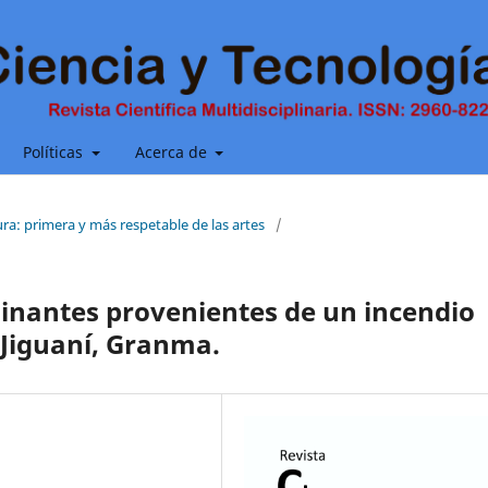
Políticas
Acerca de
ura: primera y más respetable de las artes
/
inantes provenientes de un incendio
 Jiguaní, Granma.