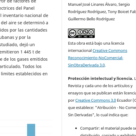
tir de factores de
Manuel José Linares Álvaro, Sergio
ectrices del Panel
Rodríguez Rodríguez, Tony Boicet Fab
 inventario nacional de
Guillermo Bello Rodríguez
 del aire se determinó a
idos por las cantidades
banas y por la
Esta obra está bajo una licencia
studiado, dejó un
internacional
Creative Commons
mitieron 1 445 t de
Reconocimiento-NoComercial-
e de los gases emitidos
SinObraDerivada 3.0
.
rticulado. Todos los
limites establecidos en
Protección intelectual y licencia.
L
Revista y cada uno de los artículos y
ensayos que se publican están licenc
por
Creative Commons 3.0
Ecuador (C
que establece: "Atribución - No Comer
Sin Derivadas", lo cual indica que:
Compartir: el material puede s
distribuido, copiado y exhibid