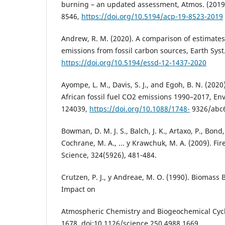
burning – an updated assessment, Atmos. (2019)
8546,
https://doi.org/10.5194/acp-19-8523-2019
Andrew, R. M. (2020). A comparison of estimates
emissions from fossil carbon sources, Earth Syst.
https://doi.org/10.5194/essd-12-1437-2020
Ayompe, L. M., Davis, S. J., and Egoh, B. N. (2020
African fossil fuel CO2 emissions 1990–2017, Envi
124039,
https://doi.org/10.1088/1748-
9326/abc
Bowman, D. M. J. S., Balch, J. K., Artaxo, P., Bond, 
Cochrane, M. A., ... y Krawchuk, M. A. (2009). Fir
Science, 324(5926), 481-484.
Crutzen, P. J., y Andreae, M. O. (1990). Biomass 
Impact on
Atmospheric Chemistry and Biogeochemical Cycle
1678. doi:10.1126/science.250.4988.1669