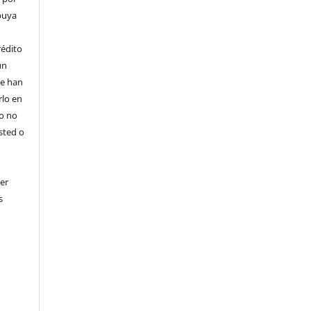
ibuya
rédito
un
 se han
rlo en
ro no
sted o
er
s