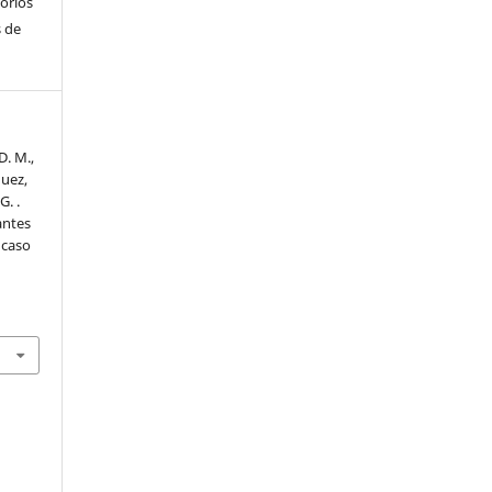
torios
 de
D. M.,
guez,
G. .
antes
 caso