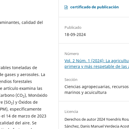
certificado de publicación
aminantes, calidad del
Publicado
18-09-2024
Número
Vol. 2 Núm. 1 (2024): La agricultu
primera y más respetable de las 
rables toneladas de
e gases y aerosoles. La
Sección
endios forestales
Ciencias agropecuarias, recursos
e artículo examina las
marinos y acuicultura
Carbono (CO
), Monóxido
2
re (SO
) y Óxidos de
2
 (PM), específicamente
Licencia
 el 14 de marzo de 2023
Derechos de autor 2024 Yoendris Ros
calidad del aire. Se
Sánchez, Danis Manuel Verdecia Acost