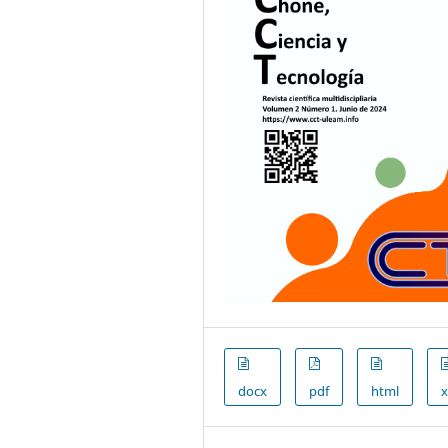
docx
pdf
html