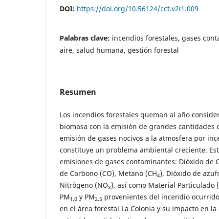
DOI:
https://doi.org/10.56124/cct.v2i1.009
Palabras clave:
incendios forestales, gases cont
aire, salud humana, gestión forestal
Resumen
Los incendios forestales queman al año conside
biomasa con la emisión de grandes cantidades d
emisión de gases nocivos a la atmosfera por inc
constituye un problema ambiental creciente. Est
emisiones de gases contaminantes: Dióxido de 
de Carbono (CO), Metano (CH
), Dióxido de azuf
4
Nitrógeno (NO
), así como Material Particulado
x
PM
y PM
provenientes del incendio ocurrido
1.0
2.5
en el área forestal La Colonia y su impacto en la 