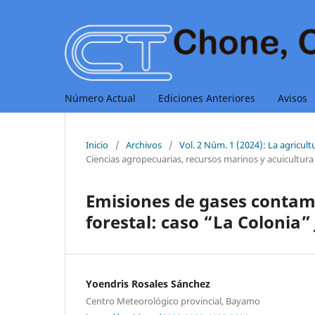
Número Actual
Ediciones Anteriores
Avisos
Inicio
/
Archivos
/
Vol. 2 Núm. 1 (2024): La agricult
Ciencias agropecuarias, recursos marinos y acuicultura
Emisiones de gases contam
forestal: caso “La Colonia”
Yoendris Rosales Sánchez
Centro Meteorológico provincial, Bayamo