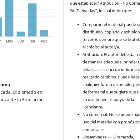
que establece: "Atribución - No Comer
Sin Derivadas", lo cual indica que:
Compartir: el material puede s
distribuido, copiado y exhibid
terceros siempre que se le atr
el crédito al autor/a.
Atribución: El autor debe dar c
de manera adecuada, brindar 
enlace a la licencia, e indicar si
realizado cambios. Puede hace
cualquier forma razonable, pe
ranma
de forma tal que sugiera que u
icada. Diplomado en
su uso tienen el apoyo de la
anza de la Educación
licenciante.
No comercial: No se puede hac
uso del material con propósito
comerciales.
SinDerivadas — Si remezcla,