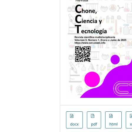
docx
pdf
html