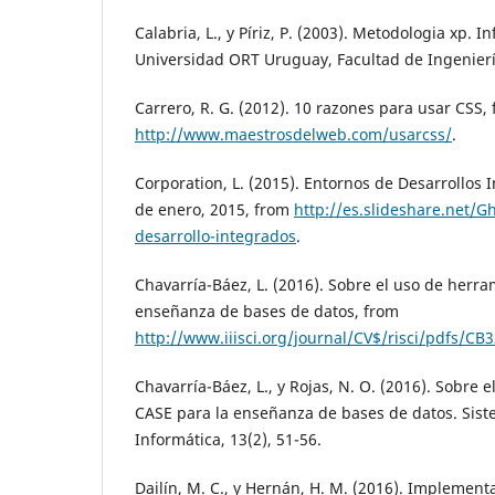
Calabria, L., y Píriz, P. (2003). Metodologia xp. 
Universidad ORT Uruguay, Facultad de Ingenierí
Carrero, R. G. (2012). 10 razones para usar CSS,
http://www.maestrosdelweb.com/usarcss/
.
Corporation, L. (2015). Entornos de Desarrollos 
de enero, 2015, from
http://es.slideshare.net/G
desarrollo-integrados
.
Chavarría-Báez, L. (2016). Sobre el uso de herr
enseñanza de bases de datos, from
http://www.iiisci.org/journal/CV$/risci/pdfs/C
Chavarría-Báez, L., y Rojas, N. O. (2016). Sobre 
CASE para la enseñanza de bases de datos. Sist
Informática, 13(2), 51-56.
Dailín, M. C., y Hernán, H. M. (2016). Implemen