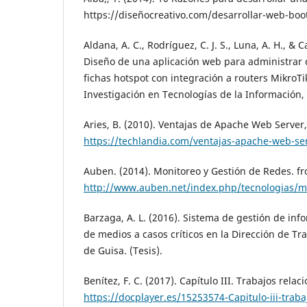
https://diseñocreativo.com/desarrollar-web-boot
Aldana, A. C., Rodríguez, C. J. S., Luna, A. H., & C
Diseño de una aplicación web para administrar c
fichas hotspot con integración a routers MikroTi
Investigación en Tecnologías de la Información, 
Aries, B. (2010). Ventajas de Apache Web Server
https://techlandia.com/ventajas-apache-web-ser
Auben. (2014). Monitoreo y Gestión de Redes. f
http://www.auben.net/index.php/tecnologias/mo
Barzaga, A. L. (2016). Sistema de gestión de inf
de medios a casos críticos en la Dirección de Tr
de Guisa. (Tesis).
Benítez, F. C. (2017). Capítulo III. Trabajos rela
https://docplayer.es/15253574-Capitulo-iii-trab