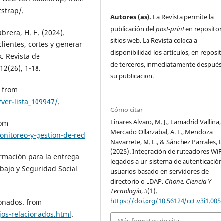
strap/.
Autores (as).
La Revista permite la
publicación del
post-print
en repositor
abrera, H. H. (2024).
sitios web. La Revista coloca a
lientes, cortes y generar
disponibilidad los artículos, en reposi
k. Revista de
de terceros, inmediatamente después
12(26), 1-18.
su publicación.
, from
ver-lista_109947/
.
Cómo citar
Linares Alvaro, M. J., Lamadrid Vallina, 
rom
Mercado Ollarzabal, A. L., Mendoza
nitoreo-y-gestion-de-red
Navarrete, M. L., & Sánchez Parrales, L
(2025). Integración de ruteadores WiF
ormación para la entrega
legados a un sistema de autenticació
abajo y Seguridad Social
usuarios basado en servidores de
directorio o LDAP.
Chone, Ciencia Y
Tecnología
,
3
(1).
https://doi.org/10.56124/cct.v3i1.005
cionados. from
ajos-relacionados.html
.
Más formatos de cita