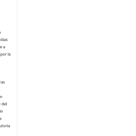
o
didas
e a
por la
ras
,
ón
) del
in
s
utoría