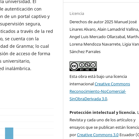
la universidad. El
de autenticación con
Licencia
ón de un portal captivo y
Derechos de autor 2025 Manuel José
 supervisión segura,
Linares Alvaro, Alain Lamadrid Vallina
ticados a través de la red
Angel Luis Mercado Ollarzabal, Marth
o, se cuenta con la
Lorena Mendoza Navarrete, Ligia Va
idad de Granma; lo cual
Sánchez Parrales
nsión de acceso de forma
 universitario,
ed inalámbrica.
Esta obra está bajo una licencia
internacional
Creative Commons
Reconocimiento-NoComercial-
SinObraDerivada 3.0
.
Protección intelectual y licencia.
L
Revista y cada uno de los artículos y
ensayos que se publican están licenc
por
Creative Commons 3.0
Ecuador (C