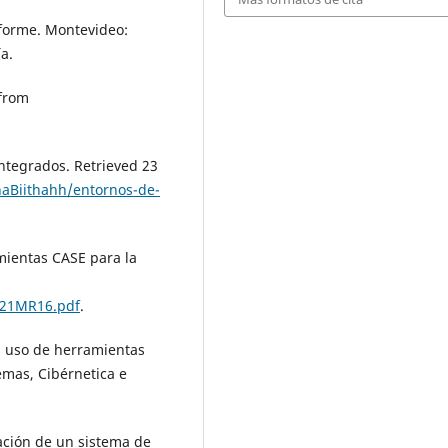
Informe. Montevideo:
a.
 from
Integrados. Retrieved 23
haBiithahh/entornos-de-
amientas CASE para la
B321MR16.pdf
.
el uso de herramientas
emas, Cibérnetica e
tación de un sistema de