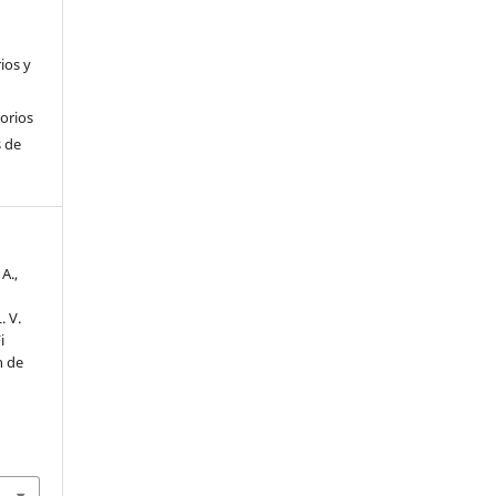
ios y
torios
 de
A.,
. V.
i
n de