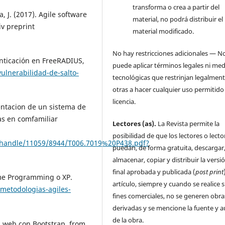
transforma o crea a partir del
, J. (2017). Agile software
material, no podrá distribuir el
v preprint
material modificado.
No hay restricciones adicionales — N
enticación en FreeRADIUS,
puede aplicar términos legales ni me
ulnerabilidad-de-salto-
tecnológicas que restrinjan legalment
otras a hacer cualquier uso permitido 
licencia.
mentacion de un sistema de
as en comfamiliar
Lectores (as).
La Revista permite la
posibilidad de que los lectores o lecto
m/handle/11059/8944/T006.7019%20P438.pdf?
puedan, de forma gratuita, descargar
almacenar, copiar y distribuir la versi
final aprobada y publicada (
post print
reme Programming o XP.
artículo, siempre y cuando se realice s
metodologias-agiles-
fines comerciales, no se generen obra
derivadas y se mencione la fuente y a
de la obra.
na web con Bootstrap, from