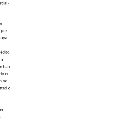
cial -
er
o por
ibuya
rédito
un
 se han
rlo en
ro no
sted o
er
s