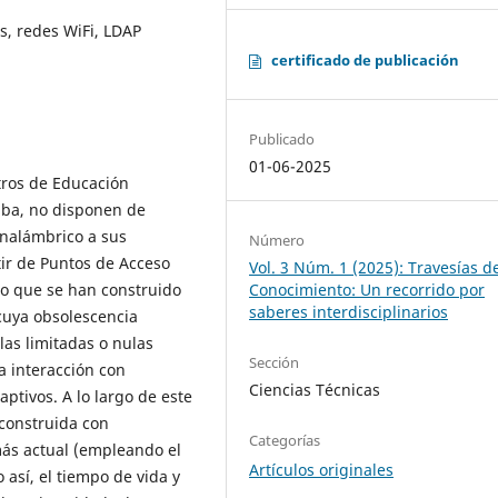
s, redes WiFi, LDAP
certificado de publicación
Publicado
01-06-2025
tros de Educación
uba, no disponen de
inalámbrico a sus
Número
tir de Puntos de Acceso
Vol. 3 Núm. 1 (2025): Travesías d
Conocimiento: Un recorrido por
lo que se han construido
saberes interdisciplinarios
cuya obsolescencia
las limitadas o nulas
Sección
a interacción con
Ciencias Técnicas
aptivos. A lo largo de este
 construida con
Categorías
más actual (empleando el
Artículos originales
 así, el tiempo de vida y