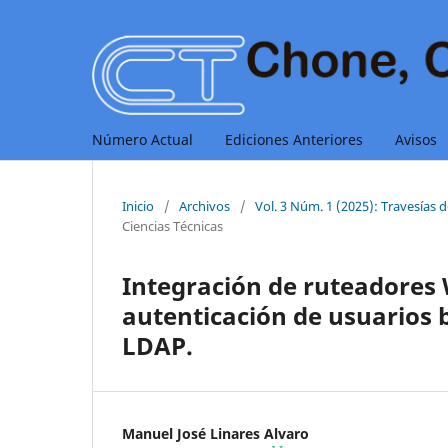
Número Actual
Ediciones Anteriores
Avisos
Inicio
/
Archivos
/
Vol. 3 Núm. 1 (2025): Travesías 
Ciencias Técnicas
Integración de ruteadores 
autenticación de usuarios 
LDAP.
Manuel José Linares Alvaro