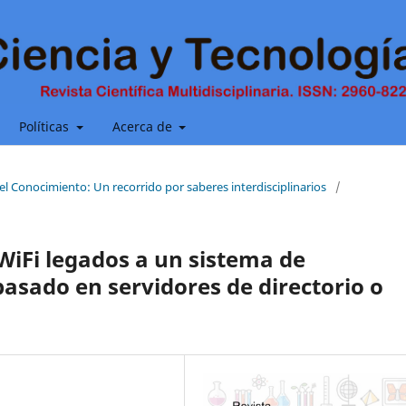
Políticas
Acerca de
del Conocimiento: Un recorrido por saberes interdisciplinarios
/
WiFi legados a un sistema de
basado en servidores de directorio o