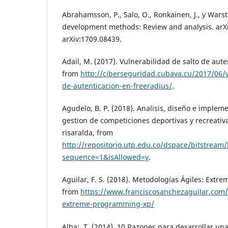
Abrahamsson, P., Salo, O., Ronkainen, J., y Warsta
development methods: Review and analysis. arXi
arXiv:1709.08439.
Adail, M. (2017). Vulnerabilidad de salto de aut
from
http://ciberseguridad.cubava.cu/2017/06/v
de-autenticacion-en-freeradius/
.
Agudelo, B. P. (2018). Analisis, diseño e imple
gestion de competiciones deportivas y recreativ
risaralda, from
http://repositorio.utp.edu.co/dspace/bitstrea
sequence=1&isAllowed=y
.
Aguilar, F. S. (2018). Metodologías Ágiles: Ext
from
https://www.franciscosanchezaguilar.com/
extreme-programming-xp/
Alba;, T. (2014). 10 Razones para desarrollar u