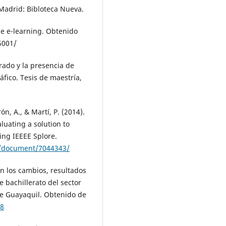
 Madrid: Bibloteca Nueva.
 de e-learning. Obtenido
5001/
grado y la presencia de
fico. Tesis de maestría,
ón, A., & Martí, P. (2014).
luating a solution to
ing IEEEE Splore.
ct/document/7044343/
n los cambios, resultados
 bachillerato del sector
e Guayaquil. Obtenido de
18