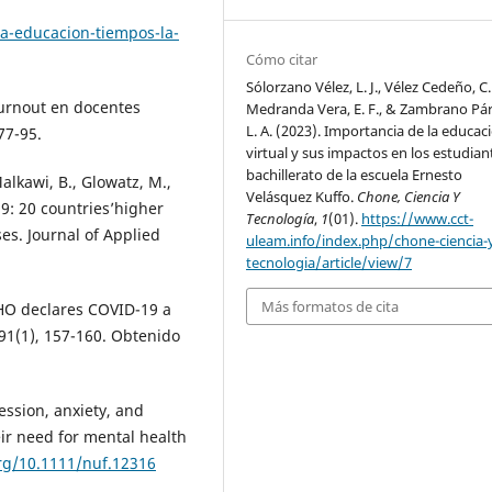
a-educacion-tiempos-la-
Cómo citar
Sólorzano Vélez, L. J., Vélez Cedeño, C.
Burnout en docentes
Medranda Vera, E. F., & Zambrano Pár
L. A. (2023). Importancia de la educac
77-95.
virtual y sus impactos en los estudian
bachillerato de la escuela Ernesto
alkawi, B., Glowatz, M.,
Velásquez Kuffo.
Chone, Ciencia Y
19: 20 countries’higher
Tecnología
,
1
(01).
https://www.cct-
es. Journal of Applied
uleam.info/index.php/chone-ciencia-
tecnologia/article/view/7
Más formatos de cita
WHO declares COVID-19 a
91(1), 157-160. Obtenido
ession, anxiety, and
ir need for mental health
org/10.1111/nuf.12316