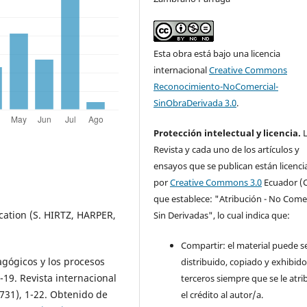
Esta obra está bajo una licencia
internacional
Creative Commons
Reconocimiento-NoComercial-
SinObraDerivada 3.0
.
Protección intelectual y licencia.
L
Revista y cada uno de los artículos y
ensayos que se publican están licenc
por
Creative Commons 3.0
Ecuador (C
que establece: "Atribución - No Comer
cation (S. HIRTZ, HARPER,
Sin Derivadas", lo cual indica que:
Compartir: el material puede s
dagógicos y los procesos
distribuido, copiado y exhibid
9. Revista internacional
terceros siempre que se le atr
7731), 1-22. Obtenido de
el crédito al autor/a.