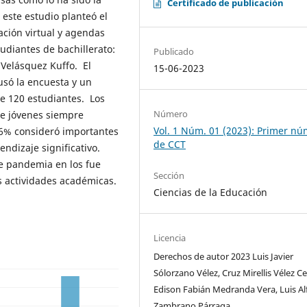
Certificado de publicación
 este estudio planteó el
ación virtual y agendas
diantes de bachillerato:
Publicado
 Velásquez Kuffo. El
15-06-2023
 usó la encuesta y un
de 120 estudiantes. Los
Número
de jóvenes siempre
Vol. 1 Núm. 01 (2023): Primer n
36% consideró importantes
de CCT
endizaje significativo.
e pandemia en los fue
Sección
s actividades académicas.
Ciencias de la Educación
Licencia
Derechos de autor 2023 Luis Javier
Sólorzano Vélez, Cruz Mirellis Vélez C
Edison Fabián Medranda Vera, Luis Al
Zambrano Párraga