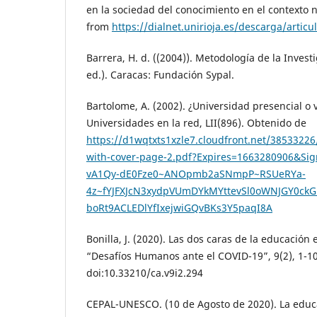
en la sociedad del conocimiento en el contexto n
from
https://dialnet.unirioja.es/descarga/artic
Barrera, H. d. ((2004)). Metodología de la Investi
ed.). Caracas: Fundación Sypal.
Bartolome, A. (2002). ¿Universidad presencial o vi
Universidades en la red, LII(896). Obtenido de
https://d1wqtxts1xzle7.cloudfront.net/38533226
with-cover-page-2.pdf?Expires=1663280906&Si
vA1Qy-dE0Fze0~ANOpmb2aSNmpP~RSUeRYa-
4z~fYJFXJcN3xydpVUmDYkMYttevSl0oWNJGY0ckG
boRt9ACLEDlYfIxejwiGQvBKs3Y5paqI8A
Bonilla, J. (2020). Las dos caras de la educación
“Desafíos Humanos ante el COVID-19”, 9(2), 1-10
doi:10.33210/ca.v9i2.294
CEPAL-UNESCO. (10 de Agosto de 2020). La educ