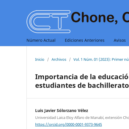
Número Actual
Ediciones Anteriores
Avisos
Inicio
/
Archivos
/
Vol. 1 Núm. 01 (2023): Primer 
Importancia de la educación
estudiantes de bachillerato
Luis Javier Sólorzano Vélez
Universidad Laica Eloy Alfaro de Manabí, extensión Ch
https://orcid.org/0000-0001-9373-9645