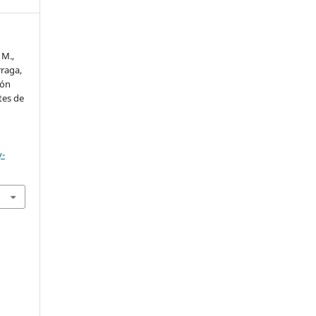
 M.,
raga,
ión
tes de
y-