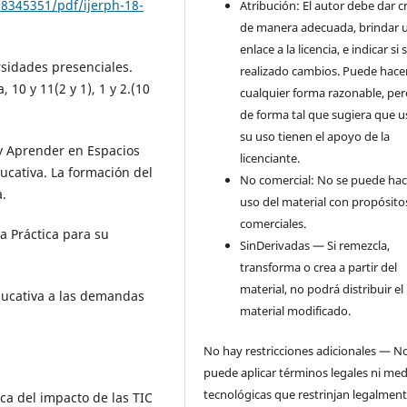
8345351/pdf/ijerph-18-
Atribución: El autor debe dar c
de manera adecuada, brindar 
enlace a la licencia, e indicar si
rsidades presenciales.
realizado cambios. Puede hace
10 y 11(2 y 1), 1 y 2.(10
cualquier forma razonable, pe
de forma tal que sugiera que u
su uso tienen el apoyo de la
r y Aprender en Espacios
licenciante.
ducativa. La formación del
No comercial: No se puede hac
a.
uso del material con propósito
comerciales.
ía Práctica para su
SinDerivadas — Si remezcla,
transforma o crea a partir del
material, no podrá distribuir el
educativa a las demandas
material modificado.
No hay restricciones adicionales — N
puede aplicar términos legales ni me
tecnológicas que restrinjan legalment
ica del impacto de las TIC