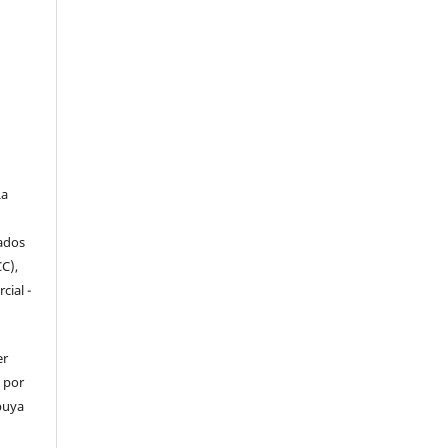
a
iados
C),
cial -
er
o por
ibuya