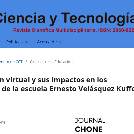
Políticas
Acerca de
número de CCT
/
Ciencias de la Educación
 virtual y sus impactos en los
 de la escuela Ernesto Velásquez Kuff
one