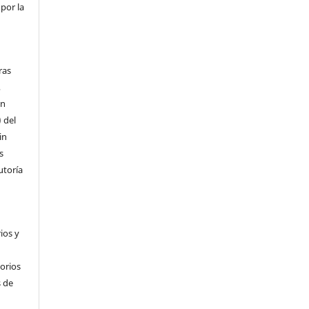
por la
ras
,
ón
) del
in
s
utoría
ios y
torios
 de