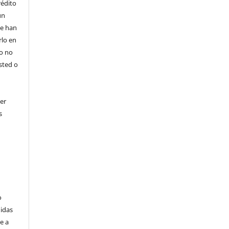
rédito
un
 se han
rlo en
ro no
sted o
er
s
o
didas
e a