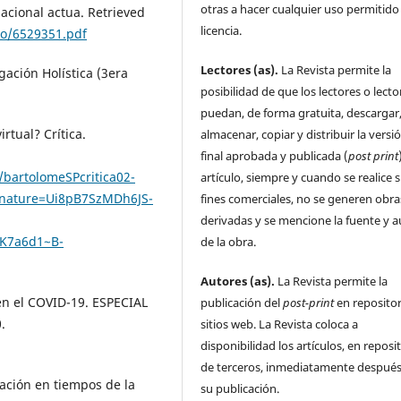
otras a hacer cualquier uso permitido 
acional actua. Retrieved
licencia.
ulo/6529351.pdf
Lectores (as).
La Revista permite la
gación Holística (3era
posibilidad de que los lectores o lecto
puedan, de forma gratuita, descargar
rtual? Crítica.
almacenar, copiar y distribuir la versi
final aprobada y publicada (
post print
/bartolomeSPcritica02-
artículo, siempre y cuando se realice s
gnature=Ui8pB7SzMDh6JS-
fines comerciales, no se generen obra
derivadas y se mencione la fuente y a
K7a6d1~B-
de la obra.
Autores (as).
La Revista permite la
 en el COVID-19. ESPECIAL
publicación del
post-print
en repositor
.
sitios web. La Revista coloca a
disponibilidad los artículos, en reposi
de terceros, inmediatamente después
ación en tiempos de la
su publicación.