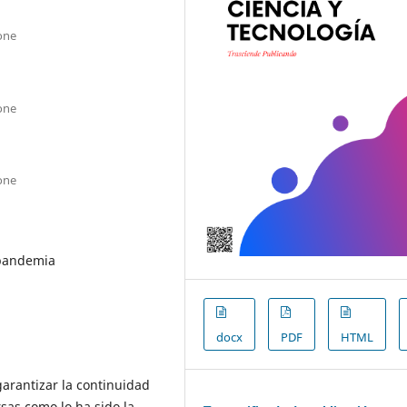
one
one
one
 pandemia
docx
PDF
HTML
garantizar la continuidad
sas como lo ha sido la