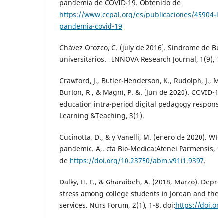
pandemia de COVID-19. Obtenido de
https://www.cepal.org/es/publicaciones/45904-l
pandemia-covid-19
Chávez Orozco, C. (july de 2016). Síndrome de 
universitarios. . INNOVA Research Journal, 1(9), 
Crawford, J., Butler-Henderson, K., Rudolph, J., M
Burton, R., & Magni, P. &. (Jun de 2020). COVID-
education intra-period digital pedagogy respons
Learning &Teaching, 3(1).
Cucinotta, D., & y Vanelli, M. (enero de 2020). 
pandemic. A,. cta Bio-Medica:Atenei Parmensis, 
de
https://doi.org/10.23750/abm.v91i1.9397
.
Dalky, H. F., & Gharaibeh, A. (2018, Marzo). Depr
stress among college students in Jordan and the
services. Nurs Forum, 2(1), 1-8. doi:
https://doi.