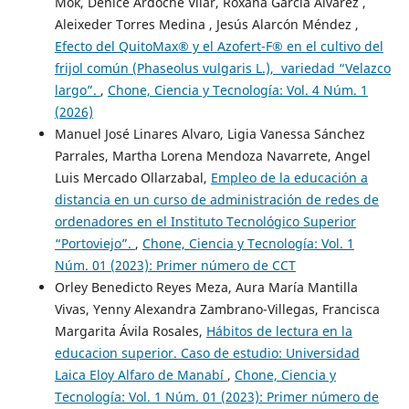
Mok, Denice Ardoche Vilar, Roxana García Álvarez ,
Aleixeder Torres Medina , Jesús Alarcón Méndez ,
Efecto del QuitoMax® y el Azofert-F® en el cultivo del
frijol común (Phaseolus vulgaris L.), variedad “Velazco
largo”.
,
Chone, Ciencia y Tecnología: Vol. 4 Núm. 1
(2026)
Manuel José Linares Alvaro, Ligia Vanessa Sánchez
Parrales, Martha Lorena Mendoza Navarrete, Angel
Luis Mercado Ollarzabal,
Empleo de la educación a
distancia en un curso de administración de redes de
ordenadores en el Instituto Tecnológico Superior
“Portoviejo”.
,
Chone, Ciencia y Tecnología: Vol. 1
Núm. 01 (2023): Primer número de CCT
Orley Benedicto Reyes Meza, Aura María Mantilla
Vivas, Yenny Alexandra Zambrano-Villegas, Francisca
Margarita Ávila Rosales,
Hábitos de lectura en la
educacion superior. Caso de estudio: Universidad
Laica Eloy Alfaro de Manabí
,
Chone, Ciencia y
Tecnología: Vol. 1 Núm. 01 (2023): Primer número de