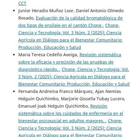
CCT
Junior Heradio Muñoz Loor, Daniel Antonio Olmedo
Rosado,
Evaluación de la calidad bromatológica de
dos tipos de ensilaje en el cantón Chone
,
Chone,
Ciencia y Tecnología: Vol. 3 Núm. 2 (2025): Ciencia
Agrícola en Diálogo para el Bienestar Comunitario:
Producción, Educación y Salud
Maria Teresa Cedeño Aveiga,
Revisión sistemática
sobre la eficacia y precisión de las pruebas de
diagnóstico rápido.
,
Chone, Ciencia y Tecnología: Vol.
3 Núm. 2 (2025): Ciencia Agrícola en Diálogo para el
Bienestar Comunitario: Producción, Educación y Salud
Fernanda Andreina Franco Márquez, Ajan Nemias
Holguin Quichimbo, Marjorie Gissella Tubay Lucero,
Emanuel Joab Holguin Quichimbo,
Revisión
sistemática sobre los cuidados de enfermería en el
bienestar psicosocial en adultos mayores.
,
Chone,
Ciencia y Tecnología: Vol. 3 Núm. 2 (2025): Ciencia
Agrícola en Diálogo para el Bienestar Comunitario: