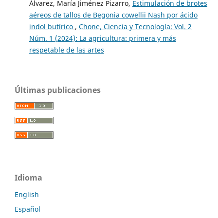
Álvarez, María Jiménez Pizarro,
Estimulación de brotes
aéreos de tallos de Begonia cowellii Nash por ácido
indol butírico
,
Chone, Ciencia y Tecnología: Vol. 2
Núm. 1 (2024): La agricultura: primera y más
respetable de las artes
Últimas publicaciones
Idioma
English
Español