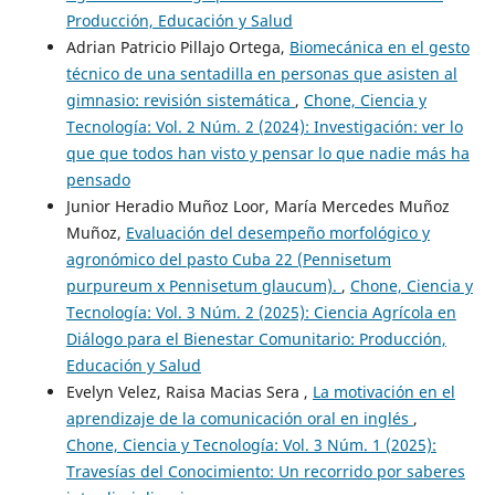
Producción, Educación y Salud
Adrian Patricio Pillajo Ortega,
Biomecánica en el gesto
técnico de una sentadilla en personas que asisten al
gimnasio: revisión sistemática
,
Chone, Ciencia y
Tecnología: Vol. 2 Núm. 2 (2024): Investigación: ver lo
que que todos han visto y pensar lo que nadie más ha
pensado
Junior Heradio Muñoz Loor, María Mercedes Muñoz
Muñoz,
Evaluación del desempeño morfológico y
agronómico del pasto Cuba 22 (Pennisetum
purpureum x Pennisetum glaucum).
,
Chone, Ciencia y
Tecnología: Vol. 3 Núm. 2 (2025): Ciencia Agrícola en
Diálogo para el Bienestar Comunitario: Producción,
Educación y Salud
Evelyn Velez, Raisa Macias Sera ,
La motivación en el
aprendizaje de la comunicación oral en inglés
,
Chone, Ciencia y Tecnología: Vol. 3 Núm. 1 (2025):
Travesías del Conocimiento: Un recorrido por saberes