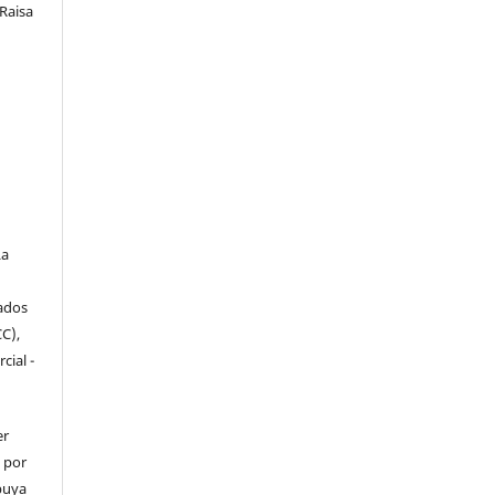
Raisa
a
iados
C),
cial -
er
o por
ibuya