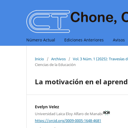
Número Actual
Ediciones Anteriores
Avisos
Inicio
/
Archivos
/
Vol. 3 Núm. 1 (2025): Travesías 
Ciencias de la Educación
La motivación en el aprendi
Evelyn Velez
Universidad Laica Eloy Alfaro de Manabí
https://orcid.org/0009-0005-1648-4681