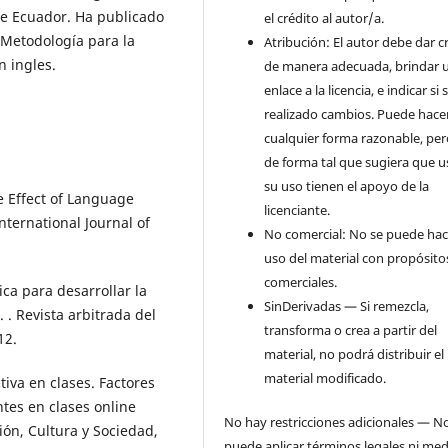
de Ecuador. Ha publicado
el crédito al autor/a.
y Metodología para la
Atribución: El autor debe dar c
n ingles.
de manera adecuada, brindar 
enlace a la licencia, e indicar si
realizado cambios. Puede hace
cualquier forma razonable, pe
de forma tal que sugiera que u
su uso tienen el apoyo de la
he Effect of Language
licenciante.
nternational Journal of
No comercial: No se puede hac
uso del material con propósito
comerciales.
ica para desarrollar la
SinDerivadas — Si remezcla,
 . Revista arbitrada del
transforma o crea a partir del
12.
material, no podrá distribuir el
material modificado.
ctiva en clases. Factores
ntes en clases online
No hay restricciones adicionales — N
ción, Cultura y Sociedad,
puede aplicar términos legales ni me