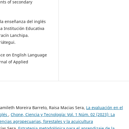
nts of secondary
 la enseñanza del inglés
a Institución Educativa
rracín Lanchipa.
iátegui.
ence on English Language
rnal of Applied
Jamileth Moreira Barreto, Raisa Macias Sera,
La evaluación en el
nglés
,
Chone, Ciencia y Tecnología: Vol. 1 Núm. 02 (2023): La
ciencias agropecuarias, forestales y la acuicultura
cías Sera,
Estrategia metodológica para el aprendizaje de la