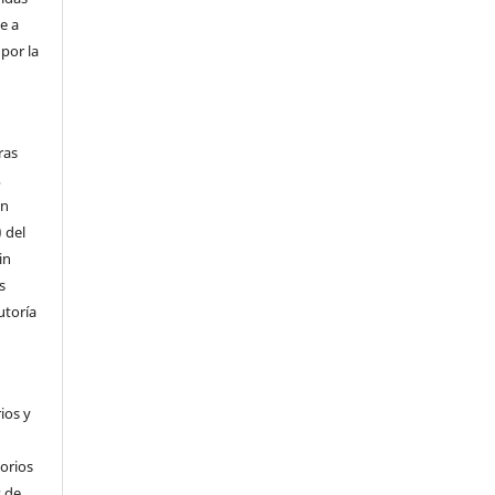
e a
por la
ras
,
ón
) del
in
s
utoría
ios y
torios
 de