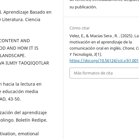
su publicación.
23). Aprendizaje Basado en
 Literatura. Ciencia
Cómo citar
Velez, E., & Macias Sera , R. . (2025). La
). CONTENT AND
motivación en el aprendizaje de la
OD AND HOW IT IS
comunicación oral en inglés.
Chone, C
Y Tecnología
,
3
(1).
LANDSCAPE.
https://doi.org/10.56124/cct.v3i1.001
VA ILMIY TADQIQOTLAR
Más formatos de cita
n hacia la lectura en
de educación media
AD, 43-50.
ización del aprendizaje
olingo. Boletín Redipe.
otivation, emotional