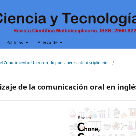
Políticas
Acerca de
del Conocimiento: Un recorrido por saberes interdisciplinarios
/
zaje de la comunicación oral en inglé