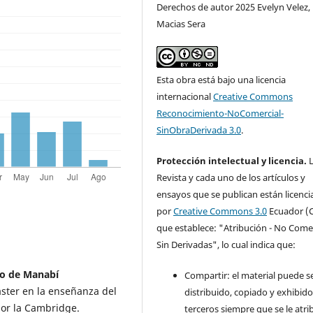
Derechos de autor 2025 Evelyn Velez, 
Macias Sera
Esta obra está bajo una licencia
internacional
Creative Commons
Reconocimiento-NoComercial-
SinObraDerivada 3.0
.
Protección intelectual y licencia.
L
Revista y cada uno de los artículos y
ensayos que se publican están licenc
por
Creative Commons 3.0
Ecuador (C
que establece: "Atribución - No Comer
Sin Derivadas", lo cual indica que:
aro de Manabí
Compartir: el material puede s
áster en la enseñanza del
distribuido, copiado y exhibid
por la Cambridge.
terceros siempre que se le atr