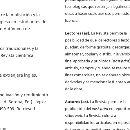
tecnológicas que restrinjan legalment
otras a hacer cualquier uso permitido 
re la motivación y la
licencia.
glesa en estudiantes del
dad Autónoma de
Lectores (as).
La Revista permite la
posibilidad de que los lectores o lecto
puedan, de forma gratuita, descargar
os tradicionales y la
almacenar, copiar y distribuir la versi
Revista científica
final aprobada y publicada (
post print
artículo, siempre y cuando se realice s
a extranjera inglés.
fines comerciales, no se generen obra
derivadas y se mencione la fuente y a
de la obra.
e motivación y rendimiento
. d. Serena, Ed.) Logos:
Autores (as).
La Revista permite la
 490-509. Retrieved
publicación del
post-print
en repositor
sitios web. La Revista coloca a
disponibilidad los artículos, en reposi
son.
de terceros, inmediatamente después