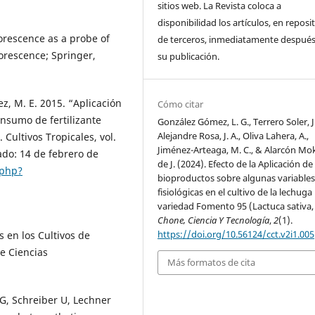
sitios web. La Revista coloca a
disponibilidad los artículos, en reposi
orescence as a probe of
de terceros, inmediatamente después
uorescence; Springer,
su publicación.
rez, M. E. 2015. “Aplicación
Cómo citar
nsumo de fertilizante
González Gómez, L. G., Terrero Soler, J.
Alejandre Rosa, J. A., Oliva Lahera, A.,
Cultivos Tropicales, vol.
Jiménez-Arteaga, M. C., & Alarcón Mok
ado: 14 de febrero de
de J. (2024). Efecto de la Aplicación de
.php?
bioproductos sobre algunas variable
fisiológicas en el cultivo de la lechuga
variedad Fomento 95 (Lactuca sativa, 
Chone, Ciencia Y Tecnología
,
2
(1).
https://doi.org/10.56124/cct.v2i1.005
s en los Cultivos de
de Ciencias
Más formatos de cita
G, Schreiber U, Lechner