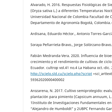
Alvarado, H. 2016. Respuestas Fisiológicas de Si
(Oryza sativa L.) a diferentes Temperaturas Noct
Universidad Nacional de Colombia Facultad de C
Departamento de Agronomía Bogotá, Colombia.
Ardisana, Eduardo Héctor., Antonio Torres-Garcí
Soraya Peñarrieta-Bravo., Jorge Solórzano-Bravo
Fabián Medranda-Vera. 2020. Influencia de bioe
crecimiento y el rendimiento de cultivos de cicl
Ecuador. cultrop vol.41 no.4 La Habana oct.-dic
http://scielo.sld.cu/scielo.php?script
=sci_arttex
59362020000400002
Arozarena, N. 2017. Cultivo semiprotegido: eval
plantación para pimiento (Capsicum annuum, L
1Instituto de Investigaciones Fundamentales en 
“Alejandro de Humboldt” y 2UBPC Fernando Gar