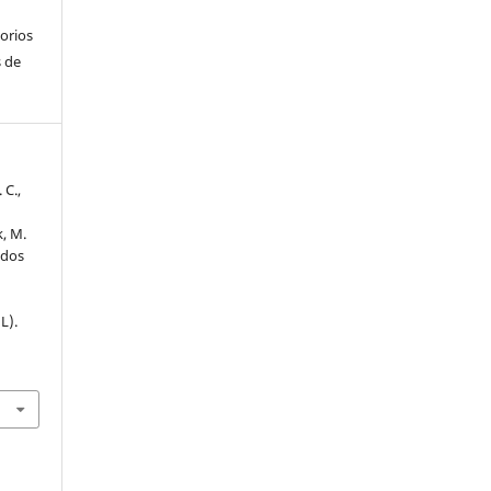
torios
 de
 C.,
, M.
 dos
s
L).