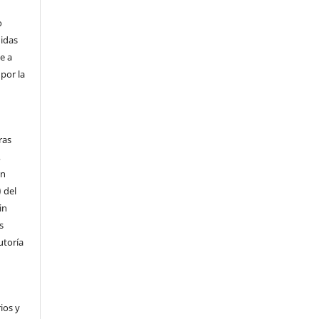
o
didas
e a
por la
ras
,
ón
) del
in
s
utoría
ios y