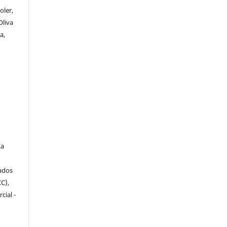
oler,
Oliva
a,
a
iados
C),
cial -