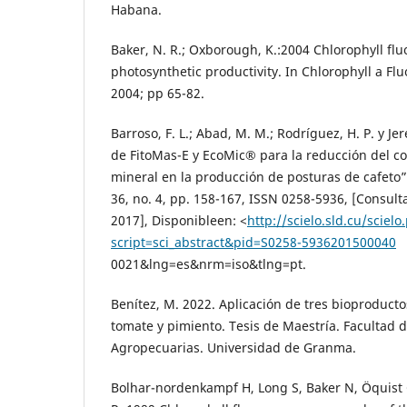
Habana.
Baker, N. R.; Oxborough, K.:2004 Chlorophyll flu
photosynthetic productivity. In Chlorophyll a Fl
2004; pp 65-82.
Barroso, F. L.; Abad, M. M.; Rodríguez, H. P. y Je
de FitoMas-E y EcoMic® para la reducción del co
mineral en la producción de posturas de cafeto”. 
36, no. 4, pp. 158-167, ISSN 0258-5936, [Consult
2017], Disponibleen: <
http://scielo.sld.cu/scielo
script=sci_abstract&pid=S0258-5936201500040
0021&lng=es&nrm=iso&tlng=pt.
Benítez, M. 2022. Aplicación de tres bioproducto
tomate y pimiento. Tesis de Maestría. Facultad 
Agropecuarias. Universidad de Granma.
Bolhar-nordenkampf H, Long S, Baker N, Öquist 