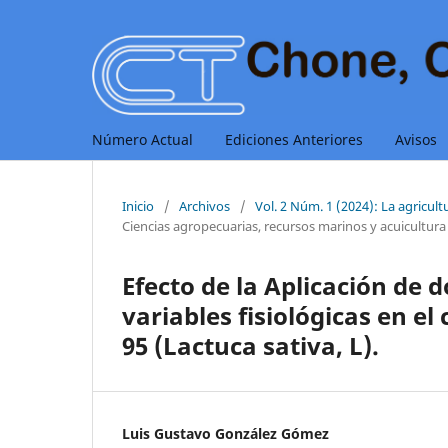
Número Actual
Ediciones Anteriores
Avisos
Inicio
/
Archivos
/
Vol. 2 Núm. 1 (2024): La agricult
Ciencias agropecuarias, recursos marinos y acuicultura
Efecto de la Aplicación de 
variables fisiológicas en e
95 (Lactuca sativa, L).
Luis Gustavo González Gómez