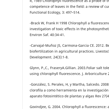
R, 1989 Chlorophyll fluorescence as a probe of 
competence of leaves in the field: a review of c
Functional Ecology, 3: 497–514.
-Brack W, Frank H 1998 Chlorophyll a fluorescence
investigation of toxic effects in the photosynthet
Environ Saf. 40:34-41.
-Carvajal-Muñoz JS, Carmona-Garcia CE. 2012. Ben
biofertilization in agricultural practices. Livesto
Development. 24(3):1-8.
Glynn, P.,C., FraseryA.Gillian. 2003.Foliar salt t
using chlorophyll fluorescence. J. Arboriculture 
-González, S. Perales, H, y Martha, Salcedo. 2008
clorofila a como herramienta en la investigación 
aparato fotosintético de plantas y algas Rev 27(4
Govindjee, G. 2004. Chlorophyll a fluorescence: a