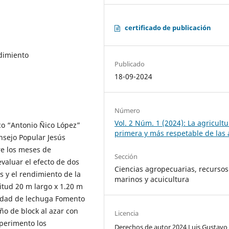
certificado de publicación
dimiento
Publicado
18-09-2024
Número
Vol. 2 Núm. 1 (2024): La agricultu
co “Antonio Ñico López”
primera y más respetable de las 
nsejo Popular Jesús
re los meses de
Sección
valuar el efecto de dos
Ciencias agropecuarias, recursos
s y el rendimiento de la
marinos y acuicultura
itud 20 m largo x 1.20 m
iedad de lechuga Fomento
ño de block al azar con
Licencia
xperimento los
Derechos de autor 2024 Luis Gustavo