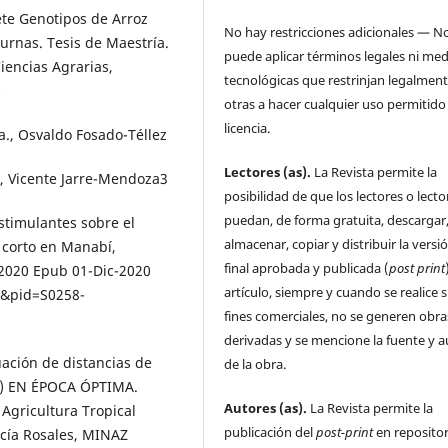
ete Genotipos de Arroz
No hay restricciones adicionales — N
urnas. Tesis de Maestría.
puede aplicar términos legales ni me
iencias Agrarias,
tecnológicas que restrinjan legalment
-
otras a hacer cualquier uso permitido 
licencia.
a., Osvaldo Fosado-Téllez
Lectores (as).
La Revista permite la
., Vicente Jarre-Mendoza3
posibilidad de que los lectores o lecto
puedan, de forma gratuita, descargar
stimulantes sobre el
almacenar, copiar y distribuir la versi
o corto en Manabí,
final aprobada y publicada (
post print
. 2020 Epub 01-Dic-2020
artículo, siempre y cuando se realice s
t&pid=S0258-
fines comerciales, no se generen obra
derivadas y se mencione la fuente y a
uación de distancias de
de la obra.
.) EN ÉPOCA ÓPTIMA.
Autores (as).
La Revista permite la
Agricultura Tropical
publicación del
post-print
en repositor
cía Rosales, MINAZ