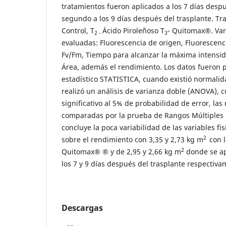
tratamientos fueron aplicados a los 7 días despu
segundo a los 9 días después del trasplante. Tr
Control, T
Ácido Piroleñoso T
- Quitomax®. Vari
2 -
3
evaluadas: Fluorescencia de origen, Fluorescenc
Fv/Fm, Tiempo para alcanzar la máxima intensid
Área, además el rendimiento. Los datos fueron 
estadístico STATISTICA, cuando existió normal
realizó un análisis de varianza doble (ANOVA), 
significativo al 5% de probabilidad de error, la
comparadas por la prueba de Rangos Múltiples 
concluye la poca variabilidad de las variables fis
2
sobre el rendimiento con 3,35 y 2,73 kg m
con 
2
Quitomax® ® y de 2,95 y 2,66 kg m
donde se ap
los 7 y 9 días después del trasplante respectiva
Descargas