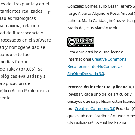
és del trasplante y en el
González Gómez, Julio Cesar Terrero S
atamientos realizados: T
-
1
Jorge Alberto Alejandre Rosa, Anabel 
ables fisiológicas
Lahera, María Caridad Jiménez-Arteag
ia máxima, relación
Mario de Jesús Alarcón Mok
ad de fluorescencia y
procesados en el software
idad y homogeneidad se
Esta obra está bajo una licencia
cuando éste fue
internacional
Creative Commons
s medias fueron
Reconocimiento-NoComercial-
de Tukey (p<0.05). Se
SinObraDerivada 3.0
.
iológicas evaluadas y si
la aplicación de
Protección intelectual y licencia.
L
0licó Acido Piroleñoso a
Revista y cada uno de los artículos y
mente.
ensayos que se publican están licenc
por
Creative Commons 3.0
Ecuador (C
que establece: "Atribución - No Comer
Sin Derivadas", lo cual indica que: