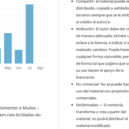
Compartir: el material puede s
distribuido, copiado y exhibid
terceros siempre que se le atr
el crédito al autor/a.
Atribución: El autor debe dar c
de manera adecuada, brindar 
enlace a la licencia, e indicar si
realizado cambios. Puede hace
cualquier forma razonable, pe
de forma tal que sugiera que u
su uso tienen el apoyo de la
licenciante.
No comercial: No se puede hac
uso del material con propósito
comerciales.
SinDerivadas — Si remezcla,
 Sementes e Mudas –
transforma o crea a partir del
sem.com.br/dados-do-
material, no podrá distribuir el
material modificado.