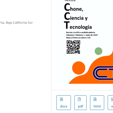
az, Baja California Sur
docx
pdf
html