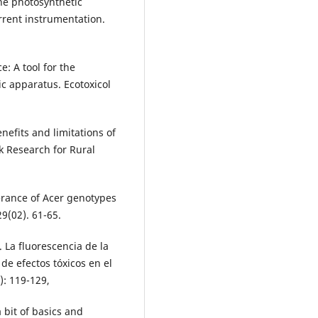
the photosynthetic
urrent instrumentation.
: A tool for the
ic apparatus. Ecotoxicol
efits and limitations of
ck Research for Rural
olerance of Acer genotypes
29(02). 61-65.
. La fluorescencia de la
de efectos tóxicos en el
): 119-129,
 bit of basics and