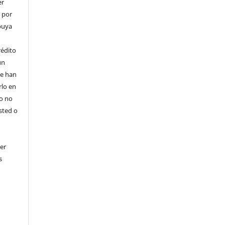
er
o por
ibuya
rédito
un
 se han
rlo en
ro no
sted o
er
s