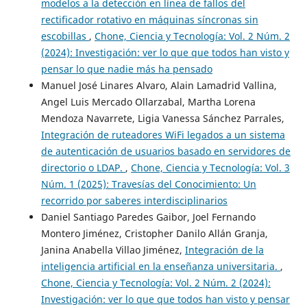
modelos a la detección en línea de fallos del
rectificador rotativo en máquinas síncronas sin
escobillas
,
Chone, Ciencia y Tecnología: Vol. 2 Núm. 2
(2024): Investigación: ver lo que que todos han visto y
pensar lo que nadie más ha pensado
Manuel José Linares Alvaro, Alain Lamadrid Vallina,
Angel Luis Mercado Ollarzabal, Martha Lorena
Mendoza Navarrete, Ligia Vanessa Sánchez Parrales,
Integración de ruteadores WiFi legados a un sistema
de autenticación de usuarios basado en servidores de
directorio o LDAP.
,
Chone, Ciencia y Tecnología: Vol. 3
Núm. 1 (2025): Travesías del Conocimiento: Un
recorrido por saberes interdisciplinarios
Daniel Santiago Paredes Gaibor, Joel Fernando
Montero Jiménez, Cristopher Danilo Allán Granja,
Janina Anabella Villao Jiménez,
Integración de la
inteligencia artificial en la enseñanza universitaria.
,
Chone, Ciencia y Tecnología: Vol. 2 Núm. 2 (2024):
Investigación: ver lo que que todos han visto y pensar