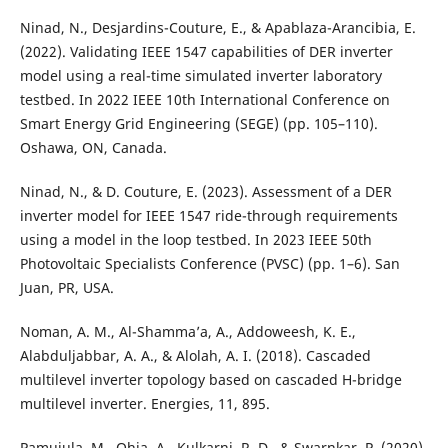
Ninad, N., Desjardins-Couture, E., & Apablaza-Arancibia, E.
(2022). Validating IEEE 1547 capabilities of DER inverter
model using a real-time simulated inverter laboratory
testbed. In 2022 IEEE 10th International Conference on
Smart Energy Grid Engineering (SEGE) (pp. 105–110).
Oshawa, ON, Canada.
Ninad, N., & D. Couture, E. (2023). Assessment of a DER
inverter model for IEEE 1547 ride-through requirements
using a model in the loop testbed. In 2023 IEEE 50th
Photovoltaic Specialists Conference (PVSC) (pp. 1–6). San
Juan, PR, USA.
Noman, A. M., Al-Shamma’a, A., Addoweesh, K. E.,
Alabduljabbar, A. A., & Alolah, A. I. (2018). Cascaded
multilevel inverter topology based on cascaded H-bridge
multilevel inverter. Energies, 11, 895.
Pamujula, M., Ohja, A., Kulkarni, R. D., & Swarnkar, P. (2020).