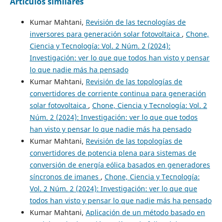
Artículos similares
Kumar Mahtani,
Revisión de las tecnologías de
inversores para generación solar fotovoltaica
,
Chone,
Ciencia y Tecnología: Vol. 2 Núm. 2 (2024):
Investigación: ver lo que que todos han visto y pensar
lo que nadie más ha pensado
Kumar Mahtani,
Revisión de las topologías de
convertidores de corriente continua para generación
solar fotovoltaica
,
Chone, Ciencia y Tecnología: Vol. 2
Núm. 2 (2024): Investigación: ver lo que que todos
han visto y pensar lo que nadie más ha pensado
Kumar Mahtani,
Revisión de las topologías de
convertidores de potencia plena para sistemas de
conversión de energía eólica basados en generadores
síncronos de imanes
,
Chone, Ciencia y Tecnología:
Vol. 2 Núm. 2 (2024): Investigación: ver lo que que
todos han visto y pensar lo que nadie más ha pensado
Kumar Mahtani,
Aplicación de un método basado en