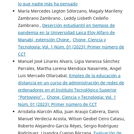
lo que nadie más ha pensado
María Mercedes Legton Sólorzano, Magaly Marileny
Zambrano Zambrano , Leddy Lisbeth Cedeño
Zambrano ,
Deserción estudiantil en tiempos de
pandemia en la Universidad Laica Eloy Alfaro de
Manabí, extensión Chone
,
Chone, Ciencia y
Tecnología: Vol. 1 Núm. 01 (2023): Primer número de
CCT
Manuel José Linares Alvaro, Ligia Vanessa Sánchez
Parrales, Martha Lorena Mendoza Navarrete, Angel
Luis Mercado Ollarzabal,
Empleo de la educación a
distancia en un curso de administración de redes de
ordenadores en el Instituto Tecnológico Superior
“Portoviejo”.
,
Chone, Ciencia y Tecnología: Vol. 1
Núm. 01 (2023): Primer número de CCT
Arisdalia Alarcón Alba, Juan Araujo Cabrera, Danis
Manuel Verdecia Acosta, Wilson Geobel Ceiro Catasu,
Roberto Alejandro García Réyes, Sergio Rodríguez
Rodríguez, Lisandra Cuervo Bárzaga,
Evaluación de