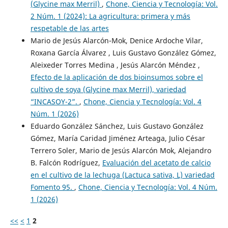
(Glycine max Merril)
,
Chone, Ciencia y Tecnología: Vol.
2 Núm. 1 (2024): La agricultura: primera y más
respetable de las artes
Mario de Jesús Alarcón-Mok, Denice Ardoche Vilar,
Roxana García Álvarez , Luis Gustavo González Gómez,
Aleixeder Torres Medina , Jesús Alarcón Méndez ,
Efecto de la aplicación de dos bioinsumos sobre el
cultivo de soya (Glycine max Merril), variedad
“INCASOY-2”.
,
Chone, Ciencia y Tecnología: Vol. 4
Núm. 1 (2026)
Eduardo González Sánchez, Luis Gustavo González
Gómez, María Caridad Jiménez Arteaga, Julio César
Terrero Soler, Mario de Jesús Alarcón Mok, Alejandro
B. Falcón Rodríguez,
Evaluación del acetato de calcio
en el cultivo de la lechuga (Lactuca sativa, L) variedad
Fomento 95.
,
Chone, Ciencia y Tecnología: Vol. 4 Núm.
1 (2026)
<<
<
1
2