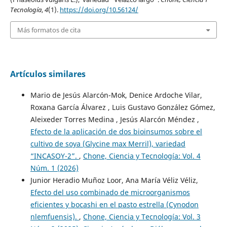
Tecnología
,
4
(1).
https://doi.org/10.56124/
Más formatos de cita
Artículos similares
Mario de Jesús Alarcón-Mok, Denice Ardoche Vilar,
Roxana García Álvarez , Luis Gustavo González Gómez,
Aleixeder Torres Medina , Jesús Alarcón Méndez ,
Efecto de la aplicación de dos bioinsumos sobre el
cultivo de soya (Glycine max Merril), variedad
“INCASOY-2”.
,
Chone, Ciencia y Tecnología: Vol. 4
Núm. 1 (2026)
Junior Heradio Muñoz Loor, Ana María Véliz Véliz,
Efecto del uso combinado de microorganismos
eficientes y bocashi en el pasto estrella (Cynodon
nlemfuensis).
,
Chone, Ciencia y Tecnología: Vol. 3