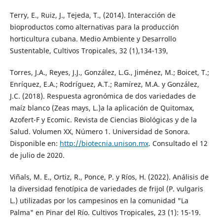
Terry, E., Ruiz, J., Tejeda, T., (2014). Interacción de
bioproductos como alternativas para la producción
horticultura cubana. Medio Ambiente y Desarrollo
Sustentable, Cultivos Tropicales, 32 (1),134-139,
Torres, J.A., Reyes, J.J., González, L.G., Jiménez, M.; Boicet, T.;
Enríquez, E.A.; Rodríguez, A.T.; Ramírez, M.A. y González,
J.C. (2018). Respuesta agronómica de dos variedades de
maíz blanco (Zeas mays, L.)a la aplicación de Quitomax,
Azofert-F y Ecomic. Revista de Ciencias Biológicas y de la
Salud. Volumen XX, Número 1. Universidad de Sonora.
Disponible en:
http://biotecnia.unison.mx
. Consultado el 12
de julio de 2020.
Viñals, M. E., Ortiz, R., Ponce, P. y Ríos, H. (2022). Análisis de
la diversidad fenotípica de variedades de frijol (P. vulgaris
L.) utilizadas por los campesinos en la comunidad "La
Palma" en Pinar del Río. Cultivos Tropicales, 23 (1): 15-19.