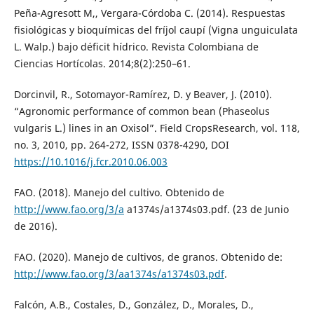
Peña-Agresott M,, Vergara-Córdoba C. (2014). Respuestas
fisiológicas y bioquímicas del fríjol caupí (Vigna unguiculata
L. Walp.) bajo déficit hídrico. Revista Colombiana de
Ciencias Hortícolas. 2014;8(2):250–61.
Dorcinvil, R., Sotomayor-Ramírez, D. y Beaver, J. (2010).
“Agronomic performance of common bean (Phaseolus
vulgaris L.) lines in an Oxisol”. Field CropsResearch, vol. 118,
no. 3, 2010, pp. 264-272, ISSN 0378-4290, DOI
https://10.1016/j.fcr.2010.06.003
FAO. (2018). Manejo del cultivo. Obtenido de
http://www.fao.org/3/a
a1374s/a1374s03.pdf. (23 de Junio
de 2016).
FAO. (2020). Manejo de cultivos, de granos. Obtenido de:
http://www.fao.org/3/aa1374s/a1374s03.pdf
.
Falcón, A.B., Costales, D., González, D., Morales, D.,