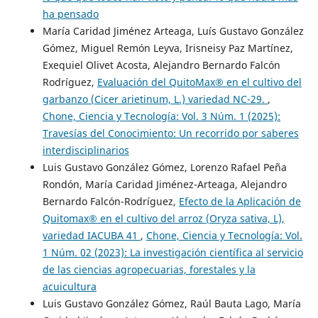
ha pensado
María Caridad Jiménez Arteaga, Luís Gustavo González
Gómez, Miguel Remón Leyva, Irisneisy Paz Martínez,
Exequiel Olivet Acosta, Alejandro Bernardo Falcón
Rodríguez,
Evaluación del QuitoMax® en el cultivo del
garbanzo (Cicer arietinum, L.) variedad NC-29.
,
Chone, Ciencia y Tecnología: Vol. 3 Núm. 1 (2025):
Travesías del Conocimiento: Un recorrido por saberes
interdisciplinarios
Luis Gustavo González Gómez, Lorenzo Rafael Peña
Rondón, María Caridad Jiménez-Arteaga, Alejandro
Bernardo Falcón-Rodríguez,
Efecto de la Aplicación de
Quitomax® en el cultivo del arroz (Oryza sativa, L),
variedad IACUBA 41
,
Chone, Ciencia y Tecnología: Vol.
1 Núm. 02 (2023): La investigación científica al servicio
de las ciencias agropecuarias, forestales y la
acuicultura
Luis Gustavo González Gómez, Raúl Bauta Lago, María