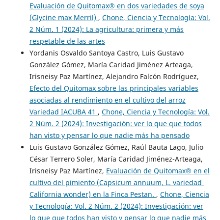
Evaluación de Quitomax® en dos variedades de soya
(Glycine max Merril)
,
Chone, Ciencia y Tecnología: Vol.
2 Núm. 1 (2024): La agricultura: primera y más
respetable de las artes
Yordanis Osvaldo Santoya Castro, Luis Gustavo
González Gómez, María Caridad Jiménez Arteaga,
Irisneisy Paz Martínez, Alejandro Falcón Rodríguez,
Efecto del Quitomax sobre las principales variables
asociadas al rendimiento en el cultivo del arroz
Variedad IACUBA 41
,
Chone, Ciencia y Tecnología: Vol.
2 Núm. 2 (2024): Investigación: ver lo que que todos
han visto y pensar lo que nadie más ha pensado
Luis Gustavo González Gómez, Raúl Bauta Lago, Julio
César Terrero Soler, María Caridad Jiménez-Arteaga,
Irisneisy Paz Martínez,
Evaluación de Quitomax® en el
cultivo del pimiento (Capsicum annuum, L. variedad
California wonder) en la Finca Pestan.
,
Chone, Ciencia
y Tecnología: Vol. 2 Núm. 2 (2024): Investigación: ver
lo que que todos han visto y pensar lo que nadie más