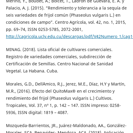
Meriño, Y., Boudet, A.; Boicet, T., Ladrón de Guevara, E. A. y
Palacio, A. J. (2015). “Rendimiento y tolerancia a la sequía de
seis variedades de frijol común (Phaseolus vulgaris L.) en
condiciones de campo”. Centro Agrícola, vol. 42, no. 1, 2015,
pp. 69–74, ISSN 0253-5785, 2072-2001,
http://cagricola.uclv.edu.cu/descargas/pdf/V42Numero_1/cag1
MINAG. (2018). Lista oficial de cultivares comerciales.
Registro de variedades comerciales, subdirección de
Certificación de Semillas. Centro Nacional de Sanidad
Vegetal. La Habana. Cuba.
Morales, G.D., Dell´Amico, R.J., Jerez, M.E., Díaz, H.Y y Martín,
M.R., (2016). Efecto del QuitoMax® en el crecimiento y
rendimiento del frijol (Phaseolus vulgaris L.) Cultivos.
Tropicales, Vol. 37, nº 1, p. 142 – 147. ISSN impreso: 0258-
5936, ISSN digital: 1819 – 4087.
Mozqueda-Barrientos, JR., Juárez-Maldonado, AA., González-
Morales, SCA. Benavides- Mendoza, ACA. (2018). Aplicación