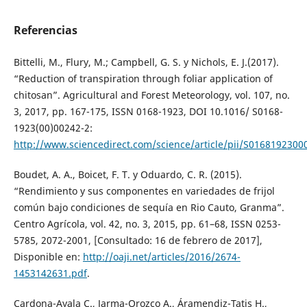
Referencias
Bittelli, M., Flury, M.; Campbell, G. S. y Nichols, E. J.(2017).
“Reduction of transpiration through foliar application of
chitosan”. Agricultural and Forest Meteorology, vol. 107, no.
3, 2017, pp. 167-175, ISSN 0168-1923, DOI 10.1016/ S0168-
1923(00)00242-2:
http://www.sciencedirect.com/science/article/pii/S016819230
Boudet, A. A., Boicet, F. T. y Oduardo, C. R. (2015).
“Rendimiento y sus componentes en variedades de frijol
común bajo condiciones de sequía en Rio Cauto, Granma”.
Centro Agrícola, vol. 42, no. 3, 2015, pp. 61–68, ISSN 0253-
5785, 2072-2001, [Consultado: 16 de febrero de 2017],
Disponible en:
http://oaji.net/articles/2016/2674-
1453142631.pdf
.
Cardona-Ayala C., Jarma-Orozco A., Áramendiz-Tatis H.,