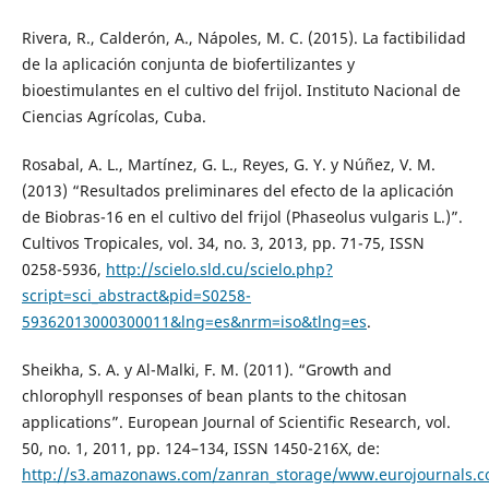
Rivera, R., Calderón, A., Nápoles, M. C. (2015). La factibilidad
de la aplicación conjunta de biofertilizantes y
bioestimulantes en el cultivo del frijol. Instituto Nacional de
Ciencias Agrícolas, Cuba.
Rosabal, A. L., Martínez, G. L., Reyes, G. Y. y Núñez, V. M.
(2013) “Resultados preliminares del efecto de la aplicación
de Biobras-16 en el cultivo del frijol (Phaseolus vulgaris L.)”.
Cultivos Tropicales, vol. 34, no. 3, 2013, pp. 71-75, ISSN
0258-5936,
http://scielo.sld.cu/scielo.php?
script=sci_abstract&pid=S0258-
59362013000300011&lng=es&nrm=iso&tlng=es
.
Sheikha, S. A. y Al-Malki, F. M. (2011). “Growth and
chlorophyll responses of bean plants to the chitosan
applications”. European Journal of Scientific Research, vol.
50, no. 1, 2011, pp. 124–134, ISSN 1450-216X, de:
http://s3.amazonaws.com/zanran_storage/www.eurojournals.