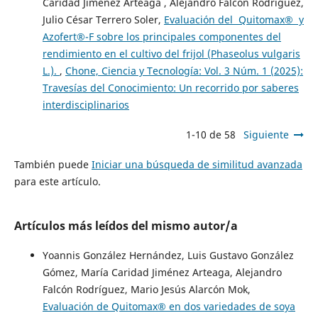
Caridad Jiménez Arteaga , Alejandro Falcón Rodríguez,
Julio César Terrero Soler,
Evaluación del Quitomax® y
Azofert®-F sobre los principales componentes del
rendimiento en el cultivo del frijol (Phaseolus vulgaris
L.).
,
Chone, Ciencia y Tecnología: Vol. 3 Núm. 1 (2025):
Travesías del Conocimiento: Un recorrido por saberes
interdisciplinarios
1-10 de 58
Siguiente
También puede
Iniciar una búsqueda de similitud avanzada
para este artículo.
Artículos más leídos del mismo autor/a
Yoannis González Hernández, Luis Gustavo González
Gómez, María Caridad Jiménez Arteaga, Alejandro
Falcón Rodríguez, Mario Jesús Alarcón Mok,
Evaluación de Quitomax® en dos variedades de soya