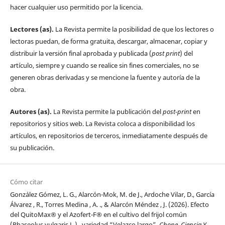
hacer cualquier uso permitido por la licencia.
Lectores (as).
La Revista permite la posibilidad de que los lectores o
lectoras puedan, de forma gratuita, descargar, almacenar, copiar y
distribuir la versión final aprobada y publicada (
post print
) del
artículo, siempre y cuando se realice sin fines comerciales, no se
generen obras derivadas y se mencione la fuente y autoría de la
obra.
Autores (as).
La Revista permite la publicación del
post-print
en
repositorios y sitios web. La Revista coloca a disponibilidad los
artículos, en repositorios de terceros, inmediatamente después de
su publicación.
Cómo citar
González Gómez, L. G., Alarcón-Mok, M. de J., Ardoche Vilar, D., García
Álvarez , R., Torres Medina , A. ., & Alarcón Méndez , J. (2026). Efecto
del QuitoMax® y el Azofert-F® en el cultivo del frijol común
(Phaseolus vulgaris L.), variedad “Velazco largo”.
Chone, Ciencia Y