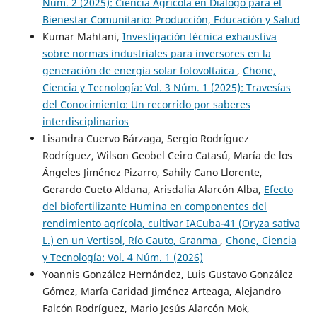
Núm. 2 (2025): Ciencia Agrícola en Diálogo para el
Bienestar Comunitario: Producción, Educación y Salud
Kumar Mahtani,
Investigación técnica exhaustiva
sobre normas industriales para inversores en la
generación de energía solar fotovoltaica
,
Chone,
Ciencia y Tecnología: Vol. 3 Núm. 1 (2025): Travesías
del Conocimiento: Un recorrido por saberes
interdisciplinarios
Lisandra Cuervo Bárzaga, Sergio Rodríguez
Rodríguez, Wilson Geobel Ceiro Catasú, María de los
Ángeles Jiménez Pizarro, Sahily Cano Llorente,
Gerardo Cueto Aldana, Arisdalia Alarcón Alba,
Efecto
del biofertilizante Humina en componentes del
rendimiento agrícola, cultivar IACuba-41 (Oryza sativa
L.) en un Vertisol, Río Cauto, Granma
,
Chone, Ciencia
y Tecnología: Vol. 4 Núm. 1 (2026)
Yoannis González Hernández, Luis Gustavo González
Gómez, María Caridad Jiménez Arteaga, Alejandro
Falcón Rodríguez, Mario Jesús Alarcón Mok,