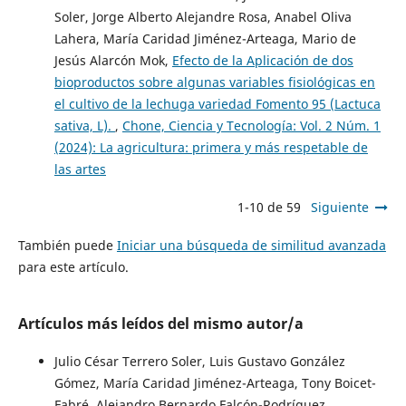
Soler, Jorge Alberto Alejandre Rosa, Anabel Oliva
Lahera, María Caridad Jiménez-Arteaga, Mario de
Jesús Alarcón Mok,
Efecto de la Aplicación de dos
bioproductos sobre algunas variables fisiológicas en
el cultivo de la lechuga variedad Fomento 95 (Lactuca
sativa, L).
,
Chone, Ciencia y Tecnología: Vol. 2 Núm. 1
(2024): La agricultura: primera y más respetable de
las artes
1-10 de 59
Siguiente
También puede
Iniciar una búsqueda de similitud avanzada
para este artículo.
Artículos más leídos del mismo autor/a
Julio César Terrero Soler, Luis Gustavo González
Gómez, María Caridad Jiménez-Arteaga, Tony Boicet-
Fabré, Alejandro Bernardo Falcón-Rodríguez,