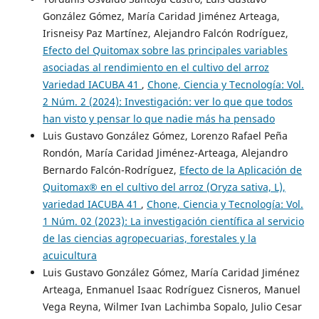
González Gómez, María Caridad Jiménez Arteaga,
Irisneisy Paz Martínez, Alejandro Falcón Rodríguez,
Efecto del Quitomax sobre las principales variables
asociadas al rendimiento en el cultivo del arroz
Variedad IACUBA 41
,
Chone, Ciencia y Tecnología: Vol.
2 Núm. 2 (2024): Investigación: ver lo que que todos
han visto y pensar lo que nadie más ha pensado
Luis Gustavo González Gómez, Lorenzo Rafael Peña
Rondón, María Caridad Jiménez-Arteaga, Alejandro
Bernardo Falcón-Rodríguez,
Efecto de la Aplicación de
Quitomax® en el cultivo del arroz (Oryza sativa, L),
variedad IACUBA 41
,
Chone, Ciencia y Tecnología: Vol.
1 Núm. 02 (2023): La investigación científica al servicio
de las ciencias agropecuarias, forestales y la
acuicultura
Luis Gustavo González Gómez, María Caridad Jiménez
Arteaga, Enmanuel Isaac Rodríguez Cisneros, Manuel
Vega Reyna, Wilmer Ivan Lachimba Sopalo, Julio Cesar