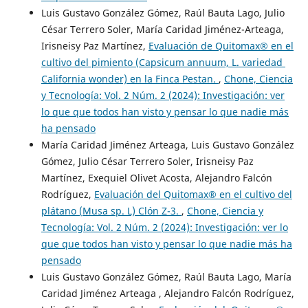
Luis Gustavo González Gómez, Raúl Bauta Lago, Julio
César Terrero Soler, María Caridad Jiménez-Arteaga,
Irisneisy Paz Martínez,
Evaluación de Quitomax® en el
cultivo del pimiento (Capsicum annuum, L. variedad
California wonder) en la Finca Pestan.
,
Chone, Ciencia
y Tecnología: Vol. 2 Núm. 2 (2024): Investigación: ver
lo que que todos han visto y pensar lo que nadie más
ha pensado
María Caridad Jiménez Arteaga, Luis Gustavo González
Gómez, Julio César Terrero Soler, Irisneisy Paz
Martínez, Exequiel Olivet Acosta, Alejandro Falcón
Rodríguez,
Evaluación del Quitomax® en el cultivo del
plátano (Musa sp. L) Clón Z-3.
,
Chone, Ciencia y
Tecnología: Vol. 2 Núm. 2 (2024): Investigación: ver lo
que que todos han visto y pensar lo que nadie más ha
pensado
Luis Gustavo González Gómez, Raúl Bauta Lago, María
Caridad Jiménez Arteaga , Alejandro Falcón Rodríguez,