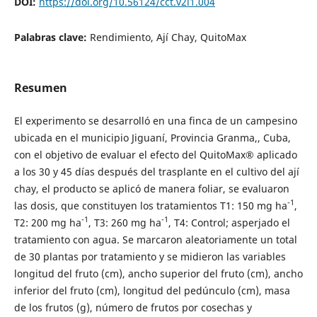
DOI:
https://doi.org/10.56124/cct.v2i1.004
Palabras clave:
Rendimiento, Ají Chay, QuitoMax
Resumen
El experimento se desarrolló en una finca de un campesino
ubicada en el municipio Jiguaní, Provincia Granma,, Cuba,
con el objetivo de evaluar el efecto del QuitoMax
®
aplicado
a los 30 y 45 días después del trasplante en el cultivo del ají
chay, el producto se aplicó de manera foliar, se evaluaron
-1
las dosis, que constituyen los tratamientos T1: 150 mg ha
,
-1
-1
T2: 200 mg ha
, T3: 260 mg ha
, T4: Control; asperjado el
tratamiento con agua. Se marcaron aleatoriamente un total
de 30 plantas por tratamiento y se midieron las variables
longitud del fruto (cm), ancho superior del fruto (cm), ancho
inferior del fruto (cm), longitud del pedúnculo (cm), masa
de los frutos (g), número de frutos por cosechas y