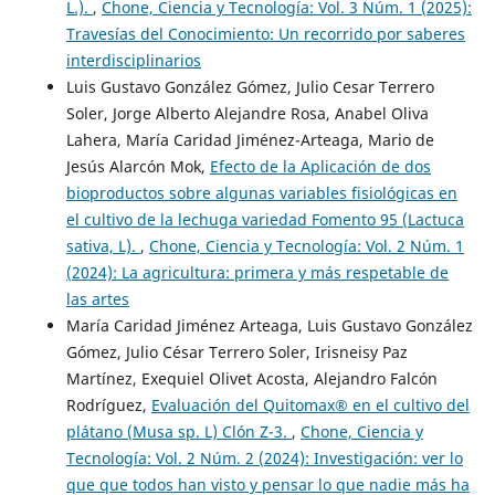
L.).
,
Chone, Ciencia y Tecnología: Vol. 3 Núm. 1 (2025):
Travesías del Conocimiento: Un recorrido por saberes
interdisciplinarios
Luis Gustavo González Gómez, Julio Cesar Terrero
Soler, Jorge Alberto Alejandre Rosa, Anabel Oliva
Lahera, María Caridad Jiménez-Arteaga, Mario de
Jesús Alarcón Mok,
Efecto de la Aplicación de dos
bioproductos sobre algunas variables fisiológicas en
el cultivo de la lechuga variedad Fomento 95 (Lactuca
sativa, L).
,
Chone, Ciencia y Tecnología: Vol. 2 Núm. 1
(2024): La agricultura: primera y más respetable de
las artes
María Caridad Jiménez Arteaga, Luis Gustavo González
Gómez, Julio César Terrero Soler, Irisneisy Paz
Martínez, Exequiel Olivet Acosta, Alejandro Falcón
Rodríguez,
Evaluación del Quitomax® en el cultivo del
plátano (Musa sp. L) Clón Z-3.
,
Chone, Ciencia y
Tecnología: Vol. 2 Núm. 2 (2024): Investigación: ver lo
que que todos han visto y pensar lo que nadie más ha