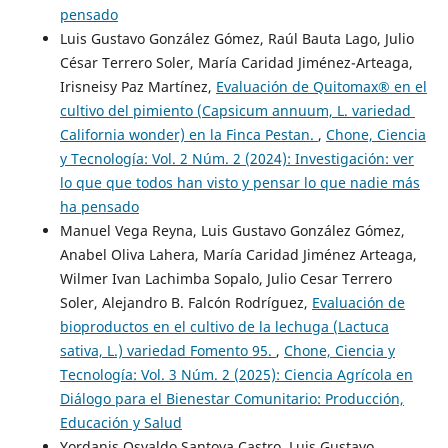
pensado
Luis Gustavo González Gómez, Raúl Bauta Lago, Julio
César Terrero Soler, María Caridad Jiménez-Arteaga,
Irisneisy Paz Martínez,
Evaluación de Quitomax® en el
cultivo del pimiento (Capsicum annuum, L. variedad
California wonder) en la Finca Pestan.
,
Chone, Ciencia
y Tecnología: Vol. 2 Núm. 2 (2024): Investigación: ver
lo que que todos han visto y pensar lo que nadie más
ha pensado
Manuel Vega Reyna, Luis Gustavo González Gómez,
Anabel Oliva Lahera, María Caridad Jiménez Arteaga,
Wilmer Ivan Lachimba Sopalo, Julio Cesar Terrero
Soler, Alejandro B. Falcón Rodríguez,
Evaluación de
bioproductos en el cultivo de la lechuga (Lactuca
sativa, L.) variedad Fomento 95.
,
Chone, Ciencia y
Tecnología: Vol. 3 Núm. 2 (2025): Ciencia Agrícola en
Diálogo para el Bienestar Comunitario: Producción,
Educación y Salud
Yordanis Osvaldo Santoya Castro, Luis Gustavo