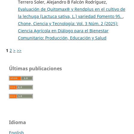
Terrero Soler, Alejandro B Falcón Rodríguez,
Evaluación de Quitomax® y Rendplus en el cultivo de
la lechuga (Lactuca sativa, L.) variedad Fomento 95.
,
Chone, Ciencia y Tecnología: Vol. 3 Núm. 2 (2025):
Ciencia Agrícola en Diálogo para el Bienestar
Comunitario: Producción, Educación y Salud
1
2
>
>>
Últimas publicaciones
Idioma
English