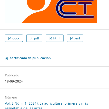
docx
pdf
html
xml
certificado de publicación
Publicado
18-09-2024
Número
Vol. 2 Núm. 1 (2024): La agricultura: primera y más
respetable de las artes