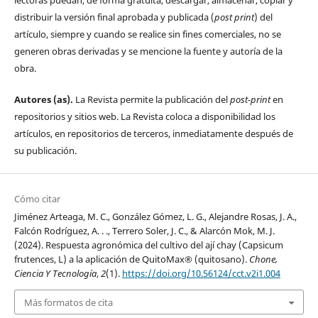
lectoras puedan, de forma gratuita, descargar, almacenar, copiar y
distribuir la versión final aprobada y publicada (
post print
) del
artículo, siempre y cuando se realice sin fines comerciales, no se
generen obras derivadas y se mencione la fuente y autoría de la
obra.
Autores (as).
La Revista permite la publicación del
post-print
en
repositorios y sitios web. La Revista coloca a disponibilidad los
artículos, en repositorios de terceros, inmediatamente después de
su publicación.
Cómo citar
Jiménez Arteaga, M. C., González Gómez, L. G., Alejandre Rosas, J. A.,
Falcón Rodríguez, A. . ., Terrero Soler, J. C., & Alarcón Mok, M. J.
(2024). Respuesta agronómica del cultivo del ají chay (Capsicum
frutences, L) a la aplicación de QuitoMax® (quitosano).
Chone,
Ciencia Y Tecnología
,
2
(1).
https://doi.org/10.56124/cct.v2i1.004
Más formatos de cita