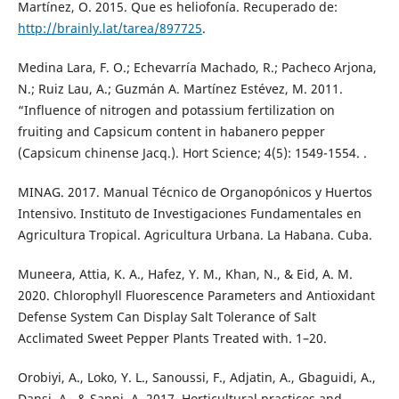
Martínez, O. 2015. Que es heliofonía. Recuperado de:
http://brainly.lat/tarea/897725
.
Medina Lara, F. O.; Echevarría Machado, R.; Pacheco Arjona,
N.; Ruiz Lau, A.; Guzmán A. Martínez Estévez, M. 2011.
“Influence of nitrogen and potassium fertilization on
fruiting and Capsicum content in habanero pepper
(Capsicum chinense Jacq.). Hort Science; 4(5): 1549-1554. .
MINAG. 2017. Manual Técnico de Organopónicos y Huertos
Intensivo. Instituto de Investigaciones Fundamentales en
Agricultura Tropical. Agricultura Urbana. La Habana. Cuba.
Muneera, Attia, K. A., Hafez, Y. M., Khan, N., & Eid, A. M.
2020. Chlorophyll Fluorescence Parameters and Antioxidant
Defense System Can Display Salt Tolerance of Salt
Acclimated Sweet Pepper Plants Treated with. 1–20.
Orobiyi, A., Loko, Y. L., Sanoussi, F., Adjatin, A., Gbaguidi, A.,
Dansi, A., & Sanni, A. 2017. Horticultural practices and