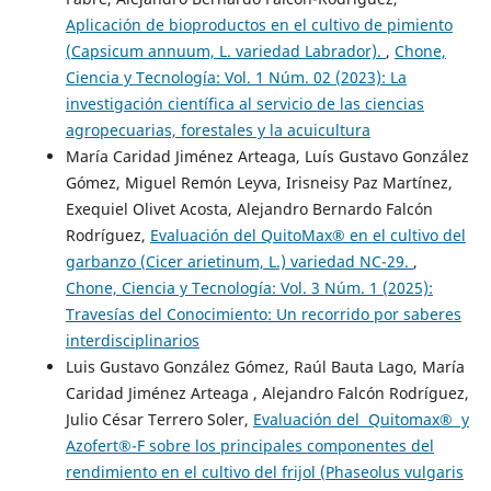
Aplicación de bioproductos en el cultivo de pimiento
(Capsicum annuum, L. variedad Labrador).
,
Chone,
Ciencia y Tecnología: Vol. 1 Núm. 02 (2023): La
investigación científica al servicio de las ciencias
agropecuarias, forestales y la acuicultura
María Caridad Jiménez Arteaga, Luís Gustavo González
Gómez, Miguel Remón Leyva, Irisneisy Paz Martínez,
Exequiel Olivet Acosta, Alejandro Bernardo Falcón
Rodríguez,
Evaluación del QuitoMax® en el cultivo del
garbanzo (Cicer arietinum, L.) variedad NC-29.
,
Chone, Ciencia y Tecnología: Vol. 3 Núm. 1 (2025):
Travesías del Conocimiento: Un recorrido por saberes
interdisciplinarios
Luis Gustavo González Gómez, Raúl Bauta Lago, María
Caridad Jiménez Arteaga , Alejandro Falcón Rodríguez,
Julio César Terrero Soler,
Evaluación del Quitomax® y
Azofert®-F sobre los principales componentes del
rendimiento en el cultivo del frijol (Phaseolus vulgaris