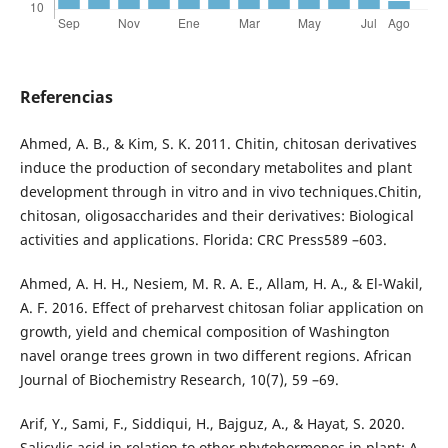
Referencias
Ahmed, A. B., & Kim, S. K. 2011. Chitin, chitosan derivatives
induce the production of secondary metabolites and plant
development through in vitro and in vivo techniques.Chitin,
chitosan, oligosaccharides and their derivatives: Biological
activities and applications. Florida: CRC Press589 –603.
Ahmed, A. H. H., Nesiem, M. R. A. E., Allam, H. A., & El-Wakil,
A. F. 2016. Effect of preharvest chitosan foliar application on
growth, yield and chemical composition of Washington
navel orange trees grown in two different regions. African
Journal of Biochemistry Research, 10(7), 59 –69.
Arif, Y., Sami, F., Siddiqui, H., Bajguz, A., & Hayat, S. 2020.
Salicylic acid in relation to other phytohormones in plant: A