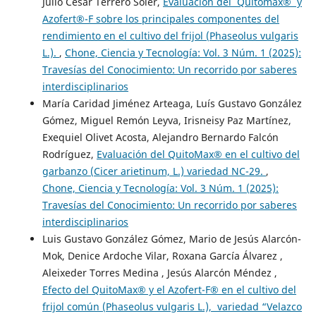
Julio César Terrero Soler,
Evaluación del Quitomax® y
Azofert®-F sobre los principales componentes del
rendimiento en el cultivo del frijol (Phaseolus vulgaris
L.).
,
Chone, Ciencia y Tecnología: Vol. 3 Núm. 1 (2025):
Travesías del Conocimiento: Un recorrido por saberes
interdisciplinarios
María Caridad Jiménez Arteaga, Luís Gustavo González
Gómez, Miguel Remón Leyva, Irisneisy Paz Martínez,
Exequiel Olivet Acosta, Alejandro Bernardo Falcón
Rodríguez,
Evaluación del QuitoMax® en el cultivo del
garbanzo (Cicer arietinum, L.) variedad NC-29.
,
Chone, Ciencia y Tecnología: Vol. 3 Núm. 1 (2025):
Travesías del Conocimiento: Un recorrido por saberes
interdisciplinarios
Luis Gustavo González Gómez, Mario de Jesús Alarcón-
Mok, Denice Ardoche Vilar, Roxana García Álvarez ,
Aleixeder Torres Medina , Jesús Alarcón Méndez ,
Efecto del QuitoMax® y el Azofert-F® en el cultivo del
frijol común (Phaseolus vulgaris L.), variedad “Velazco