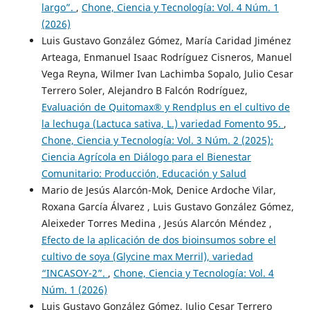
largo”.
,
Chone, Ciencia y Tecnología: Vol. 4 Núm. 1
(2026)
Luis Gustavo González Gómez, María Caridad Jiménez
Arteaga, Enmanuel Isaac Rodríguez Cisneros, Manuel
Vega Reyna, Wilmer Ivan Lachimba Sopalo, Julio Cesar
Terrero Soler, Alejandro B Falcón Rodríguez,
Evaluación de Quitomax® y Rendplus en el cultivo de
la lechuga (Lactuca sativa, L.) variedad Fomento 95.
,
Chone, Ciencia y Tecnología: Vol. 3 Núm. 2 (2025):
Ciencia Agrícola en Diálogo para el Bienestar
Comunitario: Producción, Educación y Salud
Mario de Jesús Alarcón-Mok, Denice Ardoche Vilar,
Roxana García Álvarez , Luis Gustavo González Gómez,
Aleixeder Torres Medina , Jesús Alarcón Méndez ,
Efecto de la aplicación de dos bioinsumos sobre el
cultivo de soya (Glycine max Merril), variedad
“INCASOY-2”.
,
Chone, Ciencia y Tecnología: Vol. 4
Núm. 1 (2026)
Luis Gustavo González Gómez, Julio Cesar Terrero