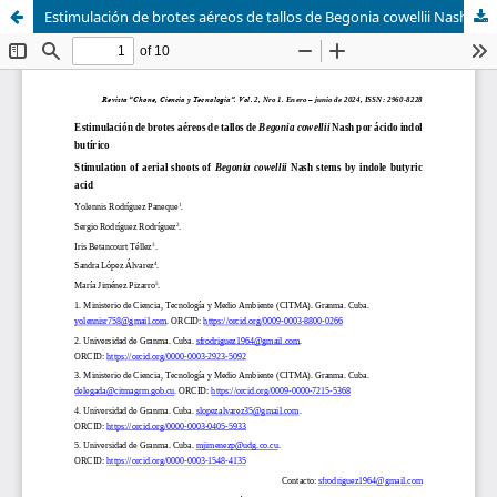
Estimulación de brotes aéreos de tallos de Begonia cowellii Nash por ácido indol butírico