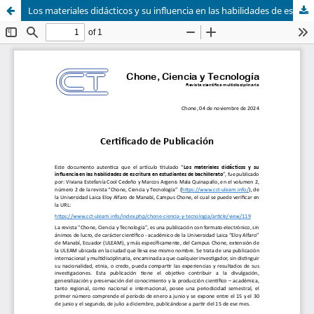
Los materiales didácticos y su influencia en las habilidades de escritura en estudiantes de bachillerato